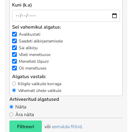
Kuni (k.a)
Sel vahemikul algatus:
Avalikustati
Saadeti allkirjastamisele
Sai allkirju
Võeti menetlusse
Menetleti lõpuni
Oli menetluses
Algatus vastab:
Kõigile valikuile korraga
Vähemalt ühele valikule
Arhiveeritud algatused
Näita
Ära näita
Filtreeri
või
eemalda filtrid
.