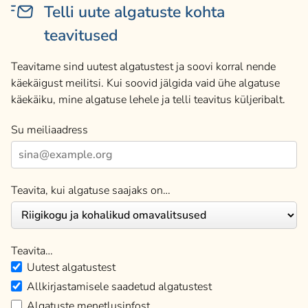
Telli uute algatuste kohta
teavitused
Teavitame sind uutest algatustest ja soovi korral nende
käekäigust meilitsi. Kui soovid jälgida vaid ühe algatuse
käekäiku, mine algatuse lehele ja telli teavitus küljeribalt.
Su meiliaadress
Teavita, kui algatuse saajaks on…
Teavita…
Uutest algatustest
Allkirjastamisele saadetud algatustest
Algatuste menetlusinfost