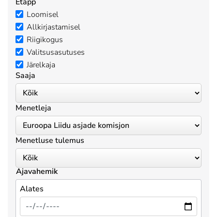
Etapp
Loomisel
Allkirjastamisel
Riigikogus
Valitsusasutuses
Järelkaja
Saaja
Menetleja
Menetluse tulemus
Ajavahemik
Alates