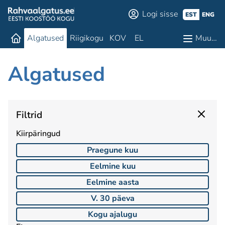
Logi sisse
EST
ENG
Algatused
Riigikogu
KOV
EL
Muu…
Algatused
Filtrid
Kiirpäringud
Praegune kuu
Eelmine kuu
Eelmine aasta
V. 30 päeva
Kogu ajalugu