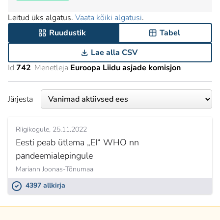
Leitud üks algatus.
Vaata kõiki algatusi
.
Ruudustik
Tabel
Lae alla CSV
Id
742
Menetleja
Euroopa Liidu asjade komisjon
Järjesta
Riigikogule
25.11.2022
Eesti peab ütlema „EI“ WHO nn
pandeemialepingule
Mariann Joonas-Tõnumaa
4397 allkirja