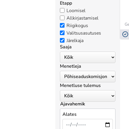
Etapp
Loomisel
Allkirjastamisel
Ge
Riigikogus
Valitsusasutuses
Järelkaja
Saaja
Menetleja
Menetluse tulemus
Ajavahemik
Alates