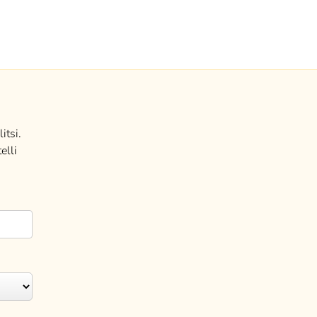
itsi.
elli