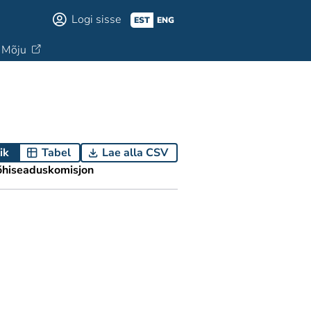
Logi sisse
EST
ENG
Mõju
ik
Tabel
Lae alla CSV
õhiseaduskomisjon