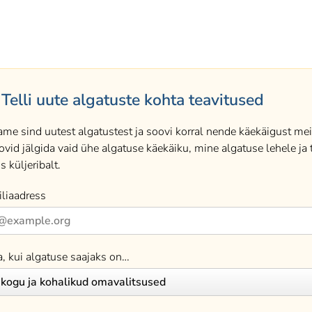
Telli uute algatuste kohta teavitused
ame sind uutest algatustest ja soovi korral nende käekäigust meil
ovid jälgida vaid ühe algatuse käekäiku, mine algatuse lehele ja t
s küljeribalt.
liaadress
a, kui algatuse saajaks on…