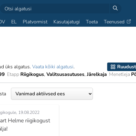
OV
EL
Platvormist
Kasutajatugi
Toeta
Teenused
ud üks algatus.
Vaata kõiki algatusi
.
Ruudust
99
Etapp
Riigikogus
Valitsusasutuses
Järelkaja
Menetleja
P
esta
igikogule
19.08.2022
art Helme riigikogust
lja!