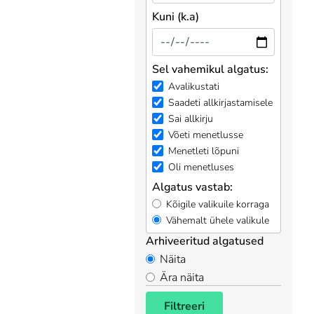
Kuni (k.a)
Sel vahemikul algatus:
Avalikustati
Saadeti allkirjastamisele
Sai allkirju
Võeti menetlusse
Menetleti lõpuni
Oli menetluses
Algatus vastab:
Kõigile valikuile korraga
Vähemalt ühele valikule
Arhiveeritud algatused
Näita
Ära näita
Filtreeri