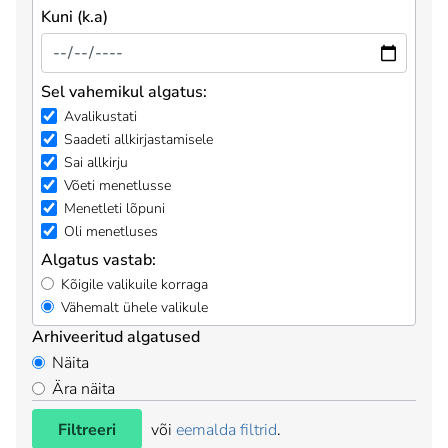
Kuni (k.a)
Sel vahemikul algatus:
Avalikustati
Saadeti allkirjastamisele
Sai allkirju
Võeti menetlusse
Menetleti lõpuni
Oli menetluses
Algatus vastab:
Kõigile valikuile korraga
Vähemalt ühele valikule
Arhiveeritud algatused
Näita
Ära näita
Filtreeri
või
eemalda filtrid
.