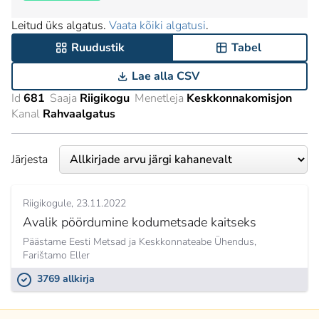
Leitud üks algatus.
Vaata kõiki algatusi
.
Ruudustik
Tabel
Lae alla CSV
Id
681
Saaja
Riigikogu
Menetleja
Keskkonnakomisjon
Kanal
Rahvaalgatus
Järjesta
Riigikogule
23.11.2022
Avalik pöördumine kodumetsade kaitseks
Päästame Eesti Metsad ja Keskkonnateabe Ühendus,
Farištamo Eller
3769 allkirja