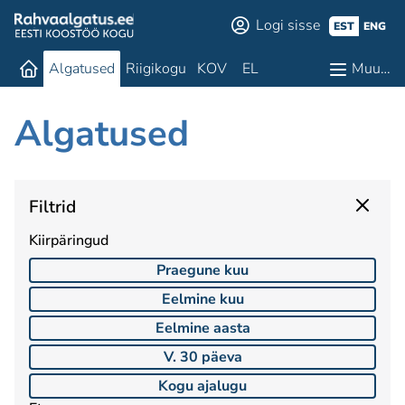
Logi sisse
EST
ENG
Algatused
Riigikogu
KOV
EL
Muu…
Algatused
Filtrid
Kiirpäringud
Praegune kuu
Eelmine kuu
Eelmine aasta
V. 30 päeva
Kogu ajalugu