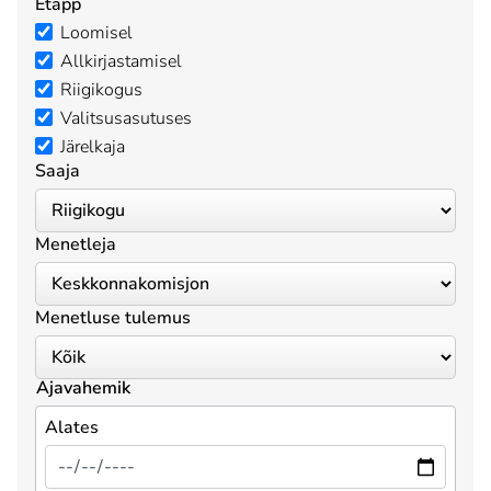
Etapp
Loomisel
Allkirjastamisel
Riigikogus
Valitsusasutuses
Järelkaja
Saaja
Menetleja
Menetluse tulemus
Ajavahemik
Alates