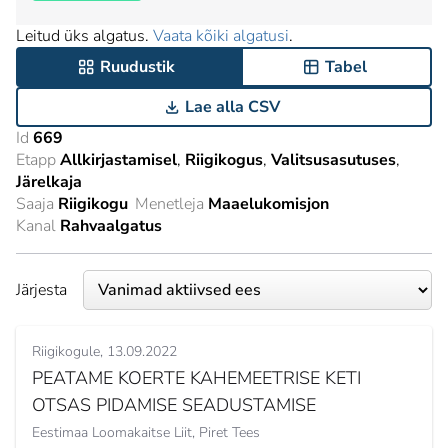
Leitud üks algatus.
Vaata kõiki algatusi
.
Ruudustik
Tabel
Lae alla CSV
Id
669
Etapp
Allkirjastamisel
Riigikogus
Valitsusasutuses
Järelkaja
Saaja
Riigikogu
Menetleja
Maaelukomisjon
Kanal
Rahvaalgatus
Järjesta
Riigikogule
13.09.2022
PEATAME KOERTE KAHEMEETRISE KETI
OTSAS PIDAMISE SEADUSTAMISE
Eestimaa Loomakaitse Liit,
Piret Tees