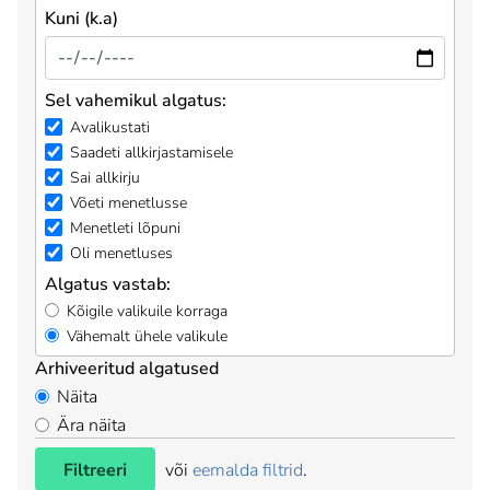
Kuni (k.a)
Sel vahemikul algatus:
Avalikustati
Saadeti allkirjastamisele
Sai allkirju
Võeti menetlusse
Menetleti lõpuni
Oli menetluses
Algatus vastab:
Kõigile valikuile korraga
Vähemalt ühele valikule
Arhiveeritud algatused
Näita
Ära näita
Filtreeri
või
eemalda filtrid
.