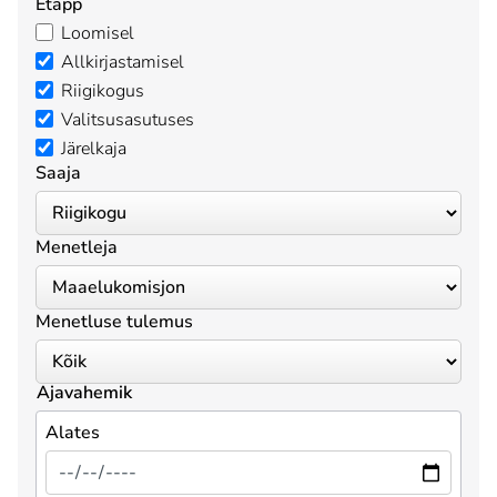
Etapp
Loomisel
Allkirjastamisel
Riigikogus
Valitsusasutuses
Järelkaja
Saaja
Menetleja
Menetluse tulemus
Ajavahemik
Alates