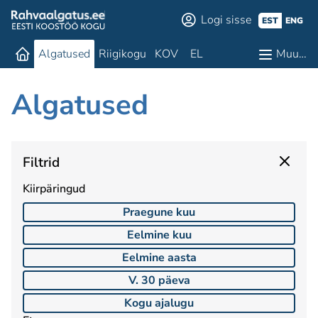
Logi sisse
EST
ENG
Algatused
Riigikogu
KOV
EL
Muu…
Algatused
Filtrid
Kiirpäringud
Praegune kuu
Eelmine kuu
Eelmine aasta
V. 30 päeva
Kogu ajalugu