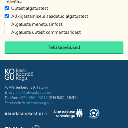
Teavita…
Uutest algatustest
Allkirjastamisele saadetud algatustest
Algatuste menetlusinfost
Algatuste uutest kommentaaridest
Telli teavitused
A. Weizenbergi 39, Tallinn
Email:
info@rahvaalgatus.ee
Telefon:
+372 5564 5216
(E-N 9:00–16:30)
Facebook:
fb.me/rahvaalgatus