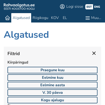
Logi sisse
EST
ENG
Algatused
Riigikogu
KOV
EL
Muu…
Algatused
Filtrid
Kiirpäringud
Praegune kuu
Eelmine kuu
Eelmine aasta
V. 30 päeva
Kogu ajalugu