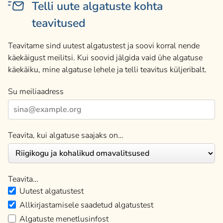
Telli uute algatuste kohta
teavitused
Teavitame sind uutest algatustest ja soovi korral nende
käekäigust meilitsi. Kui soovid jälgida vaid ühe algatuse
käekäiku, mine algatuse lehele ja telli teavitus küljeribalt.
Su meiliaadress
Teavita, kui algatuse saajaks on…
Teavita…
Uutest algatustest
Allkirjastamisele saadetud algatustest
Algatuste menetlusinfost