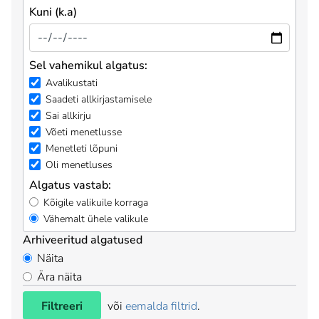
Kuni (k.a)
Sel vahemikul algatus:
Avalikustati
Saadeti allkirjastamisele
Sai allkirju
Võeti menetlusse
Menetleti lõpuni
Oli menetluses
Algatus vastab:
Kõigile valikuile korraga
Vähemalt ühele valikule
Arhiveeritud algatused
Näita
Ära näita
Filtreeri
või
eemalda filtrid
.