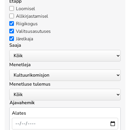
Etapp
Loomisel
Allkirjastamisel
Riigikogus
Valitsusasutuses
Järelkaja
Saaja
Menetleja
Menetluse tulemus
Ajavahemik
Alates