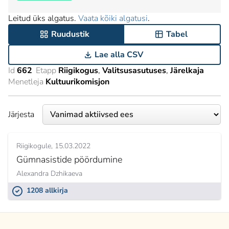
Leitud üks algatus.
Vaata kõiki algatusi
.
Ruudustik
Tabel
Lae alla CSV
Id
662
Etapp
Riigikogus
Valitsusasutuses
Järelkaja
Menetleja
Kultuurikomisjon
Järjesta
Riigikogule
15.03.2022
Gümnasistide pöördumine
Alexandra Dzhikaeva
1208 allkirja