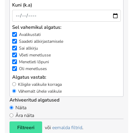
Kuni (k.a)
Sel vahemikul algatus:
Avalikustati
Saadeti allkirjastamisele
Sai allkirju
Võeti menetlusse
Menetleti lõpuni
Oli menetluses
Algatus vastab:
Kõigile valikuile korraga
Vähemalt ühele valikule
Arhiveeritud algatused
Näita
Ära näita
Filtreeri
või
eemalda filtrid
.