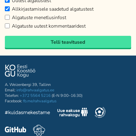
Uutest algatustest
Allkirjastamisele saadetud algatustest
Algatuste menetlusinfost
Algatuste uutest kommentaaridest
Telli teavitused
A. Weizenbergi 39, Tallinn
Email:
info@rahvaalgatus.ee
Telefon:
+372 5564 5216
(E-N 9:00–16:30)
Facebook:
fb.me/rahvaalgatus