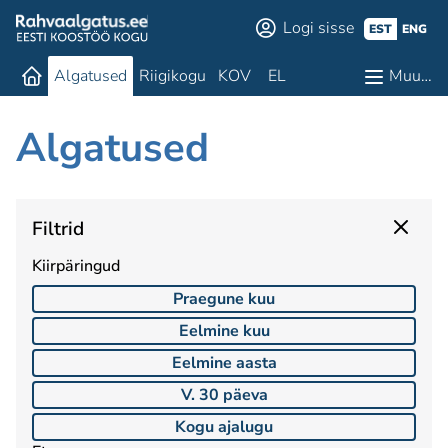
Logi sisse
EST
ENG
Algatused
Riigikogu
KOV
EL
Muu…
Algatused
Filtrid
Kiirpäringud
Praegune kuu
Eelmine kuu
Eelmine aasta
V. 30 päeva
Kogu ajalugu