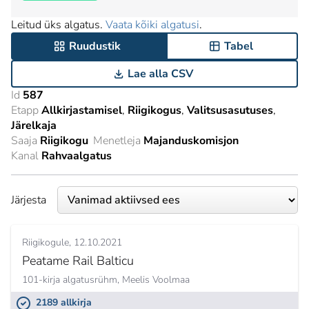
Leitud üks algatus.
Vaata kõiki algatusi
.
Ruudustik
Tabel
Lae alla CSV
Id
587
Etapp
Allkirjastamisel
Riigikogus
Valitsusasutuses
Järelkaja
Saaja
Riigikogu
Menetleja
Majanduskomisjon
Kanal
Rahvaalgatus
Järjesta
Riigikogule
12.10.2021
Peatame Rail Balticu
101-kirja algatusrühm,
Meelis Voolmaa
2189 allkirja