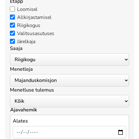
Etapp
Loomisel
Allkirjastamisel
Riigikogus
Valitsusasutuses
Järelkaja
Saaja
Menetleja
Menetluse tulemus
Ajavahemik
Alates