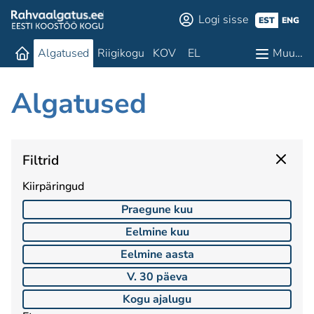
Logi sisse
EST
ENG
Algatused
Riigikogu
KOV
EL
Muu…
Algatused
Filtrid
Kiirpäringud
Praegune kuu
Eelmine kuu
Eelmine aasta
V. 30 päeva
Kogu ajalugu