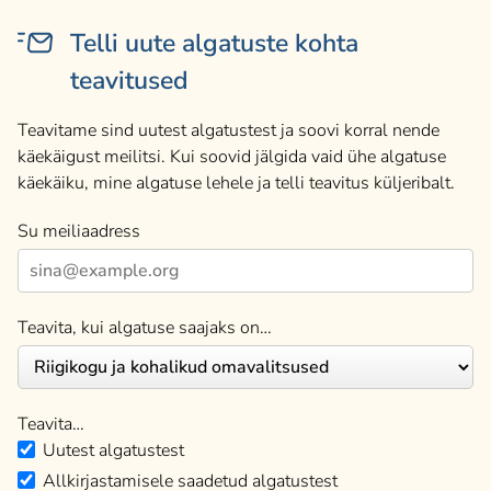
Telli uute algatuste kohta
teavitused
Teavitame sind uutest algatustest ja soovi korral nende
käekäigust meilitsi. Kui soovid jälgida vaid ühe algatuse
käekäiku, mine algatuse lehele ja telli teavitus küljeribalt.
Su meiliaadress
Teavita, kui algatuse saajaks on…
Teavita…
Uutest algatustest
Allkirjastamisele saadetud algatustest