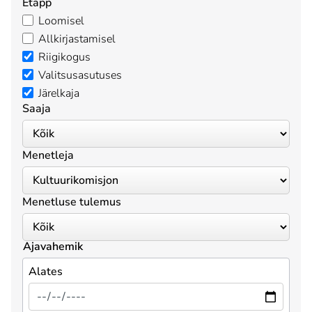
Etapp
Loomisel
Allkirjastamisel
Riigikogus
Valitsusasutuses
Järelkaja
Saaja
Menetleja
Menetluse tulemus
Ajavahemik
Alates