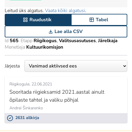
Leitud üks algatus.
Vaata kõiki algatusi
.
Ruudustik
Tabel
Lae alla CSV
Id
565
Etapp
Riigikogus
Valitsusasutuses
Järelkaja
Menetleja
Kultuurikomisjon
Järjesta
Riigikogule
22.06.2021
Sooritada riigieksamid 2021.aastal ainult
õpilaste tahtel ja valiku põhjal
Andrei Šinkarenko
2631 allkirja