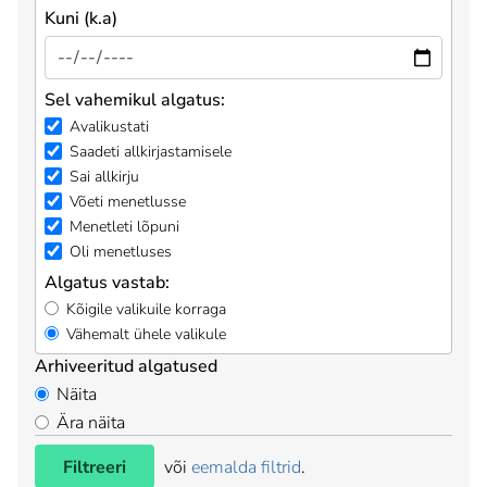
Kuni (k.a)
Sel vahemikul algatus:
Avalikustati
Saadeti allkirjastamisele
Sai allkirju
Võeti menetlusse
Menetleti lõpuni
Oli menetluses
Algatus vastab:
Kõigile valikuile korraga
Vähemalt ühele valikule
Arhiveeritud algatused
Näita
Ära näita
Filtreeri
või
eemalda filtrid
.