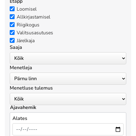
Etapp
Loomisel
Allkirjastamisel
Riigikogus
Valitsusasutuses
Järelkaja
Saaja
Menetleja
Menetluse tulemus
Ajavahemik
Alates