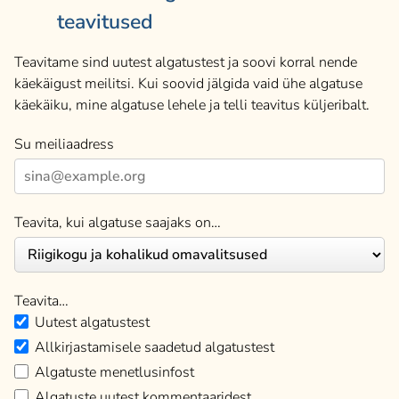
teavitused
Teavitame sind uutest algatustest ja soovi korral nende
käekäigust meilitsi. Kui soovid jälgida vaid ühe algatuse
käekäiku, mine algatuse lehele ja telli teavitus küljeribalt.
Su meiliaadress
Teavita, kui algatuse saajaks on…
Teavita…
Uutest algatustest
Allkirjastamisele saadetud algatustest
Algatuste menetlusinfost
Algatuste uutest kommentaaridest