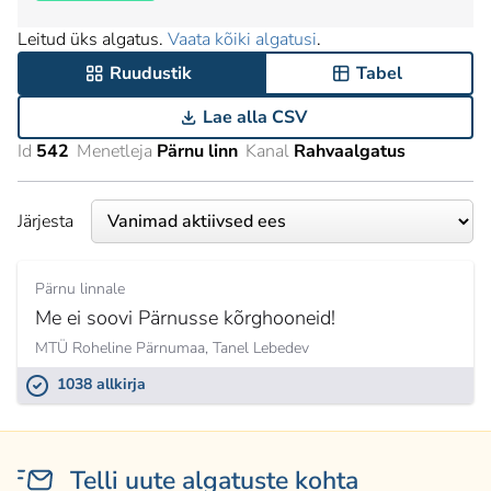
Leitud üks algatus.
Vaata kõiki algatusi
.
Ruudustik
Tabel
Lae alla CSV
Id
542
Menetleja
Pärnu linn
Kanal
Rahvaalgatus
Järjesta
Pärnu linnale
Me ei soovi Pärnusse kõrghooneid!
MTÜ Roheline Pärnumaa,
Tanel Lebedev
1038 allkirja
Telli uute algatuste kohta