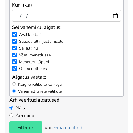
Kuni (k.a)
Sel vahemikul algatus:
Avalikustati
Saadeti allkirjastamisele
Sai allkirju
Võeti menetlusse
Menetleti lõpuni
Oli menetluses
Algatus vastab:
Kõigile valikuile korraga
Vähemalt ühele valikule
Arhiveeritud algatused
Näita
Ära näita
Filtreeri
või
eemalda filtrid
.