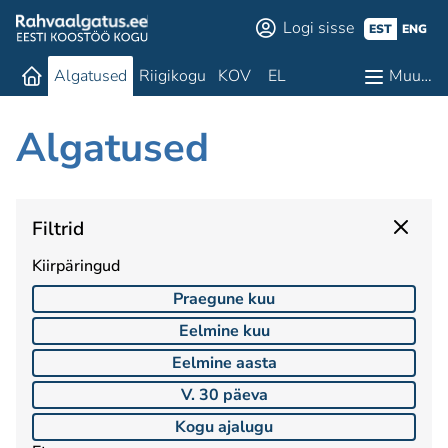
Logi sisse
EST
ENG
Algatused
Riigikogu
KOV
EL
Muu…
Algatused
Filtrid
Kiirpäringud
Praegune kuu
Eelmine kuu
Eelmine aasta
V. 30 päeva
Kogu ajalugu