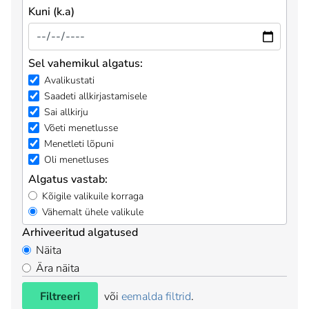
Kuni (k.a)
Sel vahemikul algatus:
Avalikustati
Saadeti allkirjastamisele
Sai allkirju
Võeti menetlusse
Menetleti lõpuni
Oli menetluses
Algatus vastab:
Kõigile valikuile korraga
Vähemalt ühele valikule
Arhiveeritud algatused
Näita
Ära näita
Filtreeri
või
eemalda filtrid
.