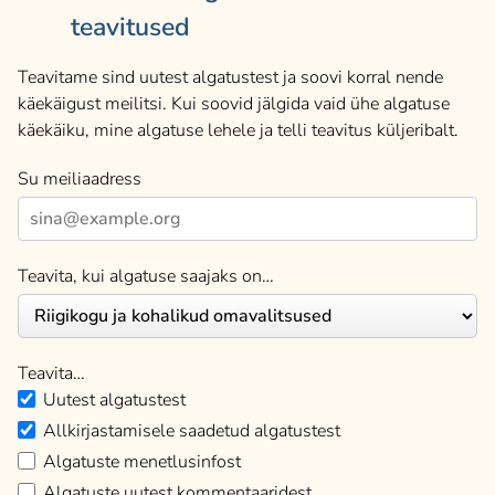
teavitused
Teavitame sind uutest algatustest ja soovi korral nende
käekäigust meilitsi. Kui soovid jälgida vaid ühe algatuse
käekäiku, mine algatuse lehele ja telli teavitus küljeribalt.
Su meiliaadress
Teavita, kui algatuse saajaks on…
Teavita…
Uutest algatustest
Allkirjastamisele saadetud algatustest
Algatuste menetlusinfost
Algatuste uutest kommentaaridest