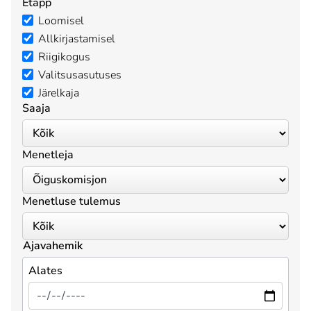
Etapp
Loomisel
Allkirjastamisel
Riigikogus
Valitsusasutuses
Järelkaja
Saaja
Menetleja
Menetluse tulemus
Ajavahemik
Alates