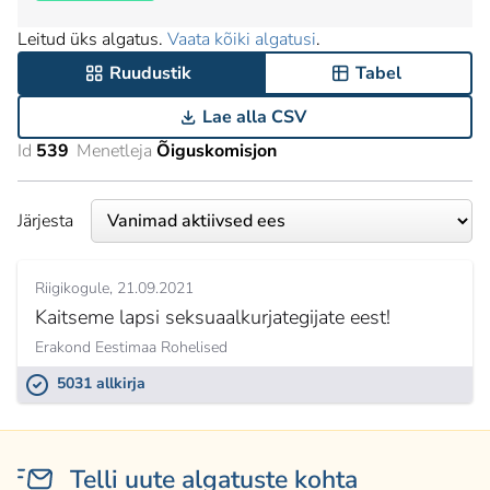
Leitud üks algatus.
Vaata kõiki algatusi
.
Ruudustik
Tabel
Lae alla CSV
Id
539
Menetleja
Õiguskomisjon
Järjesta
Riigikogule
21.09.2021
Kaitseme lapsi seksuaalkurjategijate eest!
Erakond Eestimaa Rohelised
5031 allkirja
Telli uute algatuste kohta