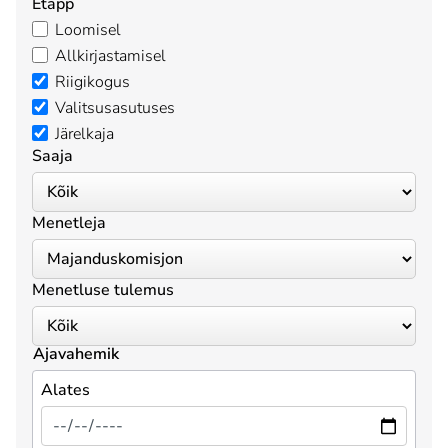
Etapp
Loomisel
Allkirjastamisel
Riigikogus
Valitsusasutuses
Järelkaja
Saaja
Menetleja
Menetluse tulemus
Ajavahemik
Alates