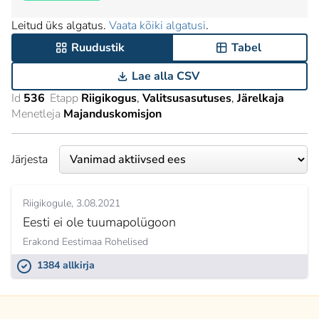
Leitud üks algatus.
Vaata kõiki algatusi
.
Ruudustik
Tabel
Lae alla CSV
Id
536
Etapp
Riigikogus
Valitsusasutuses
Järelkaja
Menetleja
Majanduskomisjon
Järjesta
Riigikogule
3.08.2021
Eesti ei ole tuumapolügoon
Erakond Eestimaa Rohelised
1384 allkirja