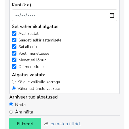
Kuni (k.a)
Sel vahemikul algatus:
Avalikustati
Saadeti allkirjastamisele
Sai allkirju
Võeti menetlusse
Menetleti lõpuni
Oli menetluses
Algatus vastab:
Kõigile valikuile korraga
Vähemalt ühele valikule
Arhiveeritud algatused
Näita
Ära näita
Filtreeri
või
eemalda filtrid
.