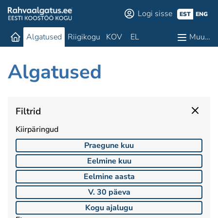
Logi sisse
EST
ENG
Algatused
Riigikogu
KOV
EL
Muu…
Algatused
Filtrid
Kiirpäringud
Praegune kuu
Eelmine kuu
Eelmine aasta
V. 30 päeva
Kogu ajalugu