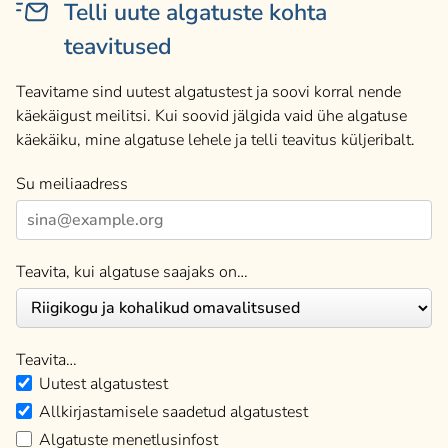
Telli uute algatuste kohta
teavitused
Teavitame sind uutest algatustest ja soovi korral nende
käekäigust meilitsi. Kui soovid jälgida vaid ühe algatuse
käekäiku, mine algatuse lehele ja telli teavitus küljeribalt.
Su meiliaadress
Teavita, kui algatuse saajaks on…
Teavita…
Uutest algatustest
Allkirjastamisele saadetud algatustest
Algatuste menetlusinfost