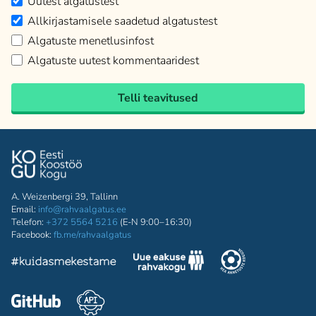
Uutest algatustest
Allkirjastamisele saadetud algatustest
Algatuste menetlusinfost
Algatuste uutest kommentaaridest
Telli teavitused
A. Weizenbergi 39, Tallinn
Email:
info@rahvaalgatus.ee
Telefon:
+372 5564 5216
(E-N 9:00–16:30)
Facebook:
fb.me/rahvaalgatus