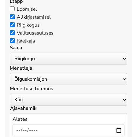
Etapp
Loomisel
Allkirjastamisel
Riigikogus
Valitsusasutuses
Järelkaja
Saaja
Menetleja
Menetluse tulemus
Ajavahemik
Alates