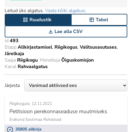
Leitud üks algatus.
Vaata kõiki algatusi
.
Ruudustik
Tabel
Lae alla CSV
Id
493
Etapp
Allkirjastamisel
Riigikogus
Valitsusasutuses
Järelkaja
Saaja
Riigikogu
Menetleja
Õiguskomisjon
Kanal
Rahvaalgatus
Järjesta
Riigikogule
12.11.2021
Petitsioon perekonnaseaduse muutmiseks
Erakond Eestimaa Rohelised
35805 allkirja