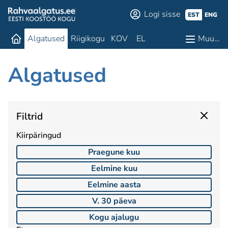
Logi sisse
EST
ENG
Algatused
Riigikogu
KOV
EL
Muu…
Algatused
Filtrid
Kiirpäringud
Praegune kuu
Eelmine kuu
Eelmine aasta
V. 30 päeva
Kogu ajalugu