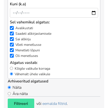
Kuni (k.a)
Sel vahemikul algatus:
Avalikustati
Saadeti allkirjastamisele
Sai allkirju
Võeti menetlusse
Menetleti lõpuni
Oli menetluses
Algatus vastab:
Kõigile valikuile korraga
Vähemalt ühele valikule
Arhiveeritud algatused
Näita
Ära näita
Filtreeri
või
eemalda filtrid
.