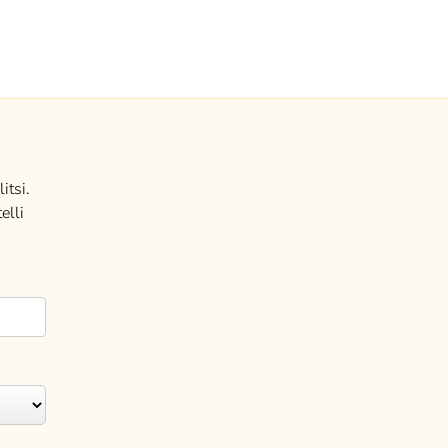
itsi.
elli