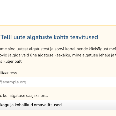
Telli uute algatuste kohta teavitused
ame sind uutest algatustest ja soovi korral nende käekäigust meil
ovid jälgida vaid ühe algatuse käekäiku, mine algatuse lehele ja t
s küljeribalt.
liaadress
a, kui algatuse saajaks on…