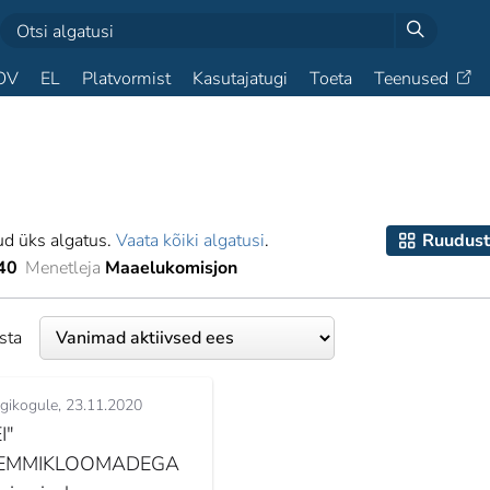
OV
EL
Platvormist
Kasutajatugi
Toeta
Teenused
ud üks algatus.
Vaata kõiki algatusi
.
Ruudust
40
Menetleja
Maaelukomisjon
esta
igikogule
23.11.2020
I"
EMMIKLOOMADEGA