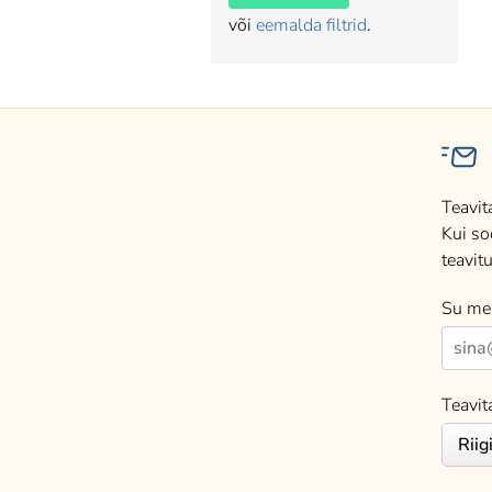
või
eemalda filtrid
.
Teavit
Kui so
teavitu
Su mei
Teavit