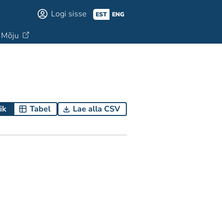
Logi sisse
EST
ENG
Mõju
ik
Tabel
Lae alla CSV