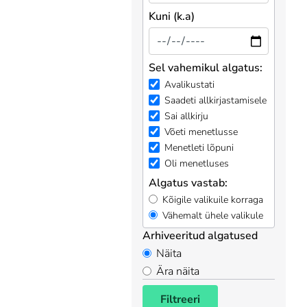
Kuni (k.a)
Sel vahemikul algatus:
Avalikustati
Saadeti allkirjastamisele
Sai allkirju
Võeti menetlusse
Menetleti lõpuni
Oli menetluses
Algatus vastab:
Kõigile valikuile korraga
Vähemalt ühele valikule
Arhiveeritud algatused
Näita
Ära näita
Filtreeri