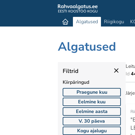
Algatused
Riigikogu
K
Algatused
Leit
Filtrid
Id
4
Kiirpäringud
Praegune kuu
Järj
Eelmine kuu
Eelmine aasta
Ri
"E
V. 30 päeva
L
Kogu ajalugu