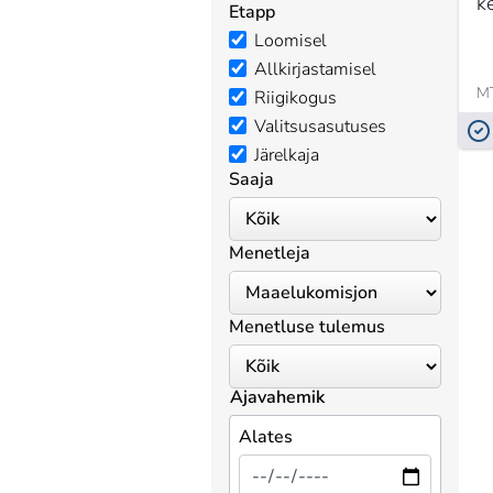
k
Etapp
Loomisel
Allkirjastamisel
M
Riigikogus
Valitsusasutuses
Järelkaja
Saaja
Menetleja
Menetluse tulemus
Ajavahemik
Alates