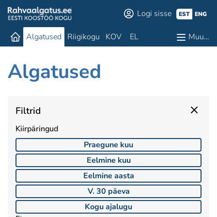
Logi sisse
EST
ENG
Algatused
Riigikogu
KOV
EL
Muu…
Algatused
Filtrid
Kiirpäringud
Praegune kuu
Eelmine kuu
Eelmine aasta
V. 30 päeva
Kogu ajalugu