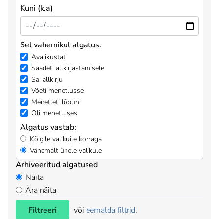
Kuni (k.a)
Sel vahemikul algatus:
Avalikustati
Saadeti allkirjastamisele
Sai allkirju
Võeti menetlusse
Menetleti lõpuni
Oli menetluses
Algatus vastab:
Kõigile valikuile korraga
Vähemalt ühele valikule
Arhiveeritud algatused
Näita
Ära näita
Filtreeri
või
eemalda filtrid
.