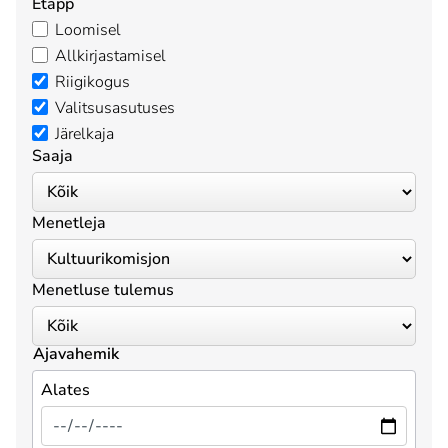
Etapp
Loomisel
Allkirjastamisel
Riigikogus
Valitsusasutuses
Järelkaja
Saaja
Menetleja
Menetluse tulemus
Ajavahemik
Alates