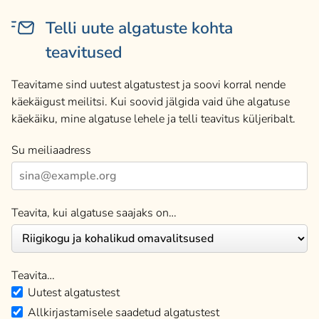
Telli uute algatuste kohta
teavitused
Teavitame sind uutest algatustest ja soovi korral nende
käekäigust meilitsi. Kui soovid jälgida vaid ühe algatuse
käekäiku, mine algatuse lehele ja telli teavitus küljeribalt.
Su meiliaadress
Teavita, kui algatuse saajaks on…
Teavita…
Uutest algatustest
Allkirjastamisele saadetud algatustest