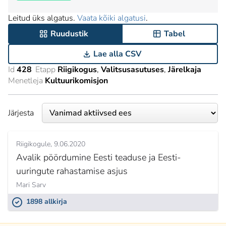
Leitud üks algatus.
Vaata kõiki algatusi
.
Ruudustik
Tabel
Lae alla CSV
Id
428
Etapp
Riigikogus
Valitsusasutuses
Järelkaja
Menetleja
Kultuurikomisjon
Järjesta
Riigikogule
9.06.2020
Avalik pöördumine Eesti teaduse ja Eesti-
uuringute rahastamise asjus
Mari Sarv
1898 allkirja