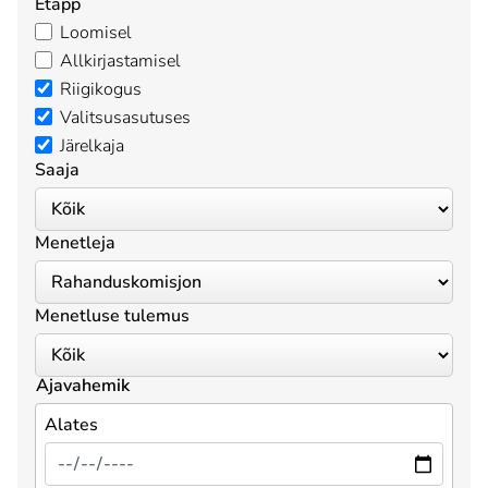
Etapp
Loomisel
Allkirjastamisel
Riigikogus
Valitsusasutuses
Järelkaja
Saaja
Menetleja
Menetluse tulemus
Ajavahemik
Alates