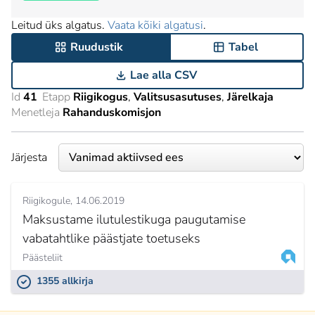
Leitud üks algatus.
Vaata kõiki algatusi
.
Ruudustik
Tabel
Lae alla CSV
Id
41
Etapp
Riigikogus
Valitsusasutuses
Järelkaja
Menetleja
Rahanduskomisjon
Järjesta
Riigikogule
14.06.2019
Maksustame ilutulestikuga paugutamise
vabatahtlike päästjate toetuseks
Päästeliit
1355 allkirja