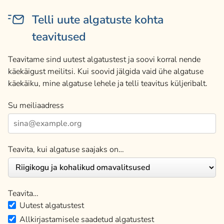
Telli uute algatuste kohta
teavitused
Teavitame sind uutest algatustest ja soovi korral nende
käekäigust meilitsi. Kui soovid jälgida vaid ühe algatuse
käekäiku, mine algatuse lehele ja telli teavitus küljeribalt.
Su meiliaadress
Teavita, kui algatuse saajaks on…
Teavita…
Uutest algatustest
Allkirjastamisele saadetud algatustest