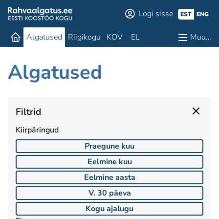
Logi sisse
EST
ENG
Algatused
Riigikogu
KOV
EL
Muu…
Algatused
Filtrid
Kiirpäringud
Praegune kuu
Eelmine kuu
Eelmine aasta
V. 30 päeva
Kogu ajalugu