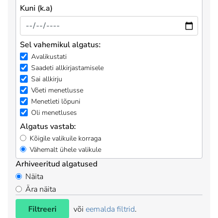
Kuni (k.a)
Sel vahemikul algatus:
Avalikustati
Saadeti allkirjastamisele
Sai allkirju
Võeti menetlusse
Menetleti lõpuni
Oli menetluses
Algatus vastab:
Kõigile valikuile korraga
Vähemalt ühele valikule
Arhiveeritud algatused
Näita
Ära näita
Filtreeri
või
eemalda filtrid
.