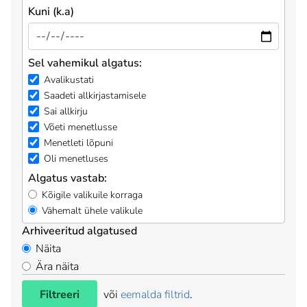
Kuni (k.a)
Sel vahemikul algatus:
Avalikustati
Saadeti allkirjastamisele
Sai allkirju
Võeti menetlusse
Menetleti lõpuni
Oli menetluses
Algatus vastab:
Kõigile valikuile korraga
Vähemalt ühele valikule
Arhiveeritud algatused
Näita
Ära näita
Filtreeri
või
eemalda filtrid
.