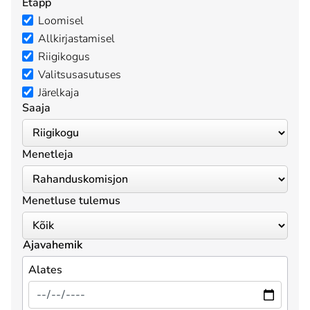
Etapp
Loomisel
Allkirjastamisel
Riigikogus
Valitsusasutuses
Järelkaja
Saaja
Menetleja
Menetluse tulemus
Ajavahemik
Alates