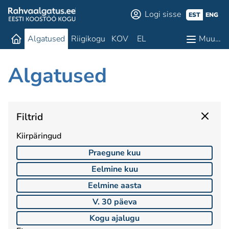
Logi sisse
EST
ENG
Algatused
Riigikogu
KOV
EL
Muu…
Algatused
Filtrid
Kiirpäringud
Praegune kuu
Eelmine kuu
Eelmine aasta
V. 30 päeva
Kogu ajalugu