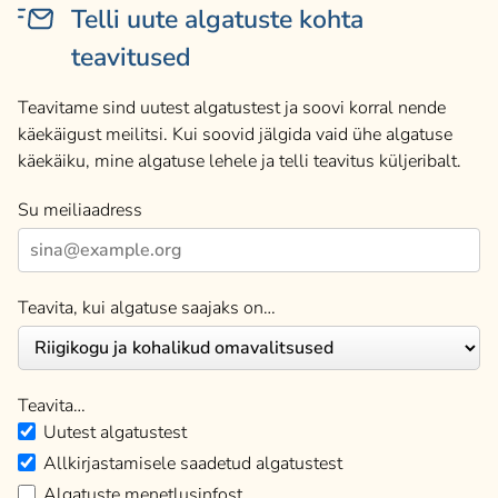
Telli uute algatuste kohta
teavitused
Teavitame sind uutest algatustest ja soovi korral nende
käekäigust meilitsi. Kui soovid jälgida vaid ühe algatuse
käekäiku, mine algatuse lehele ja telli teavitus küljeribalt.
Su meiliaadress
Teavita, kui algatuse saajaks on…
Teavita…
Uutest algatustest
Allkirjastamisele saadetud algatustest
Algatuste menetlusinfost