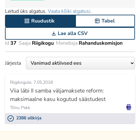
Leitud üks algatus.
Vaata kõiki algatusi
.
Ruudustik
Tabel
Lae alla CSV
Id
37
Saaja
Riigikogu
Menetleja
Rahanduskomisjon
Järjesta
Riigikogule
7.05.2018
Viia läbi II samba väljamaksete reform:
maksimaalne kasu kogutud säästudest
Tõnu Pekk
2386 allkirja