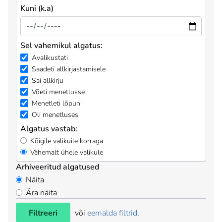
Kuni (k.a)
Sel vahemikul algatus:
Avalikustati
Saadeti allkirjastamisele
Sai allkirju
Võeti menetlusse
Menetleti lõpuni
Oli menetluses
Algatus vastab:
Kõigile valikuile korraga
Vähemalt ühele valikule
Arhiveeritud algatused
Näita
Ära näita
Filtreeri
või
eemalda filtrid
.