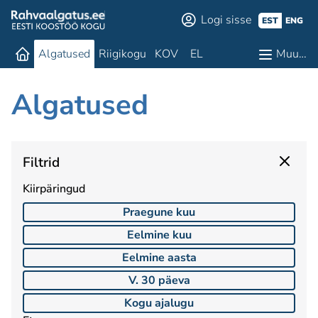
Logi sisse
EST
ENG
Algatused
Riigikogu
KOV
EL
Muu…
Algatused
Filtrid
Kiirpäringud
Praegune kuu
Eelmine kuu
Eelmine aasta
V. 30 päeva
Kogu ajalugu