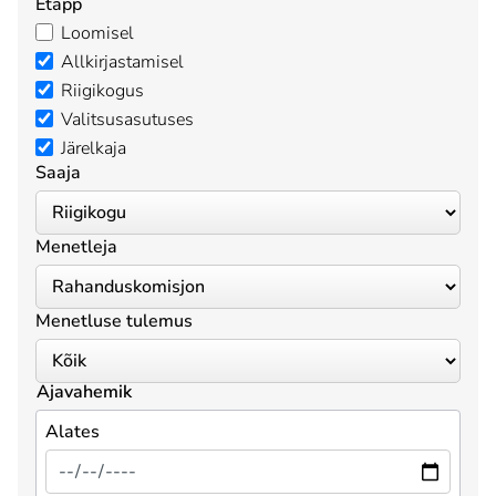
Etapp
Loomisel
Allkirjastamisel
Riigikogus
Valitsusasutuses
Järelkaja
Saaja
Menetleja
Menetluse tulemus
Ajavahemik
Alates