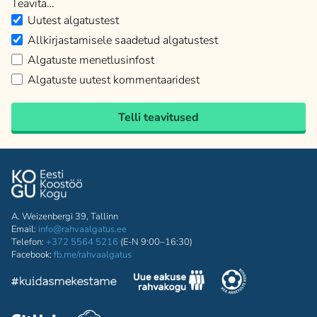
Teavita…
Uutest algatustest
Allkirjastamisele saadetud algatustest
Algatuste menetlusinfost
Algatuste uutest kommentaaridest
Telli teavitused
A. Weizenbergi 39, Tallinn
Email:
info@rahvaalgatus.ee
Telefon:
+372 5564 5216
(E-N 9:00–16:30)
Facebook:
fb.me/rahvaalgatus