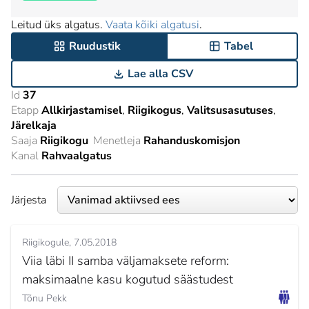
Leitud üks algatus.
Vaata kõiki algatusi
.
Ruudustik
Tabel
Lae alla CSV
Id
37
Etapp
Allkirjastamisel
Riigikogus
Valitsusasutuses
Järelkaja
Saaja
Riigikogu
Menetleja
Rahanduskomisjon
Kanal
Rahvaalgatus
Järjesta
Riigikogule
7.05.2018
Viia läbi II samba väljamaksete reform:
maksimaalne kasu kogutud säästudest
Tõnu Pekk