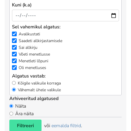
Kuni (k.a)
Sel vahemikul algatus:
Avalikustati
Saadeti allkirjastamisele
Sai allkirju
Võeti menetlusse
Menetleti lõpuni
Oli menetluses
Algatus vastab:
Kõigile valikuile korraga
Vähemalt ühele valikule
Arhiveeritud algatused
Näita
Ära näita
Filtreeri
või
eemalda filtrid
.