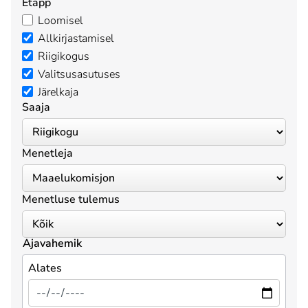
Etapp
Loomisel
Allkirjastamisel
Riigikogus
Valitsusasutuses
Järelkaja
Saaja
Menetleja
Menetluse tulemus
Ajavahemik
Alates