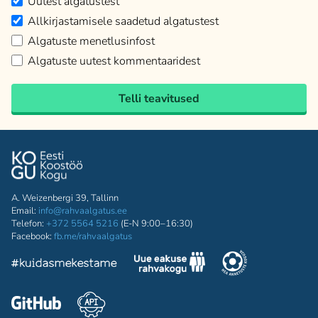
Uutest algatustest
Allkirjastamisele saadetud algatustest
Algatuste menetlusinfost
Algatuste uutest kommentaaridest
Telli teavitused
A. Weizenbergi 39, Tallinn
Email:
info@rahvaalgatus.ee
Telefon:
+372 5564 5216
(E-N 9:00–16:30)
Facebook:
fb.me/rahvaalgatus