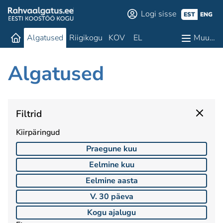
Logi sisse
EST
ENG
Algatused
Riigikogu
KOV
EL
Muu…
Algatused
Filtrid
Kiirpäringud
Praegune kuu
Eelmine kuu
Eelmine aasta
V. 30 päeva
Kogu ajalugu