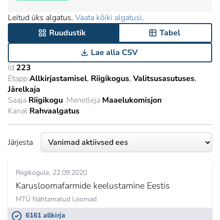
Leitud üks algatus.
Vaata kõiki algatusi
.
Ruudustik
Tabel
Lae alla CSV
Id
223
Etapp
Allkirjastamisel
Riigikogus
Valitsusasutuses
Järelkaja
Saaja
Riigikogu
Menetleja
Maaelukomisjon
Kanal
Rahvaalgatus
Järjesta
Riigikogule
22.09.2020
Karusloomafarmide keelustamine Eestis
MTÜ Nähtamatud Loomad
6161 allkirja