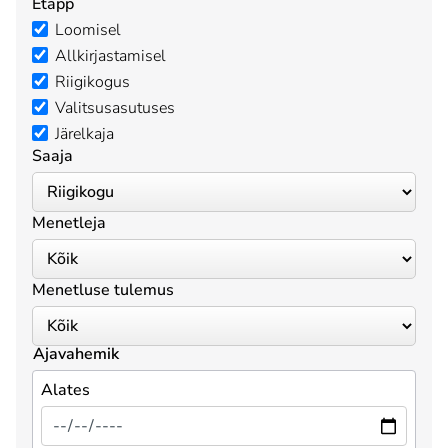
Etapp
Loomisel
Allkirjastamisel
Riigikogus
Valitsusasutuses
Järelkaja
Saaja
Menetleja
Menetluse tulemus
Ajavahemik
Alates