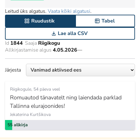
Leitud üks algatus.
Vaata kõiki algatusi
.
Ruudustik
Tabel
Lae alla CSV
Id
1844
Saaja
Riigikogu
Allkirjastamise algus
4.05.2026
—
Järjesta
Riigikogule
54 päeva veel
Romuautod tänavatelt ning laiendada parklad
Tallinna elurajoonides!
Jekaterina Kurtšikova
55 allkirja