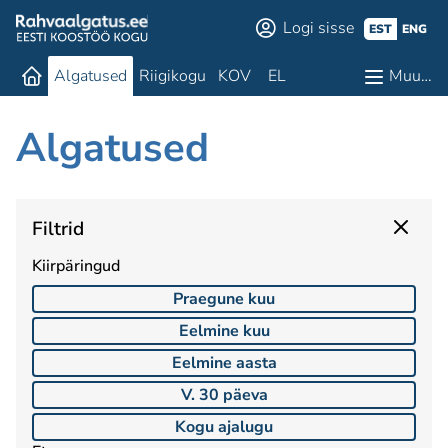
Logi sisse
EST
ENG
Algatused
Riigikogu
KOV
EL
Muu…
Algatused
Filtrid
Kiirpäringud
Praegune kuu
Eelmine kuu
Eelmine aasta
V. 30 päeva
Kogu ajalugu