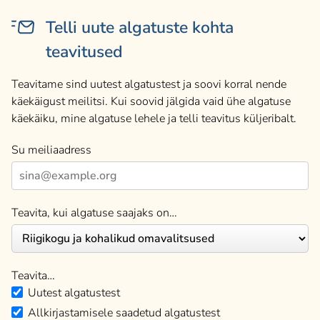
Telli uute algatuste kohta
teavitused
Teavitame sind uutest algatustest ja soovi korral nende
käekäigust meilitsi. Kui soovid jälgida vaid ühe algatuse
käekäiku, mine algatuse lehele ja telli teavitus küljeribalt.
Su meiliaadress
Teavita, kui algatuse saajaks on…
Teavita…
Uutest algatustest
Allkirjastamisele saadetud algatustest