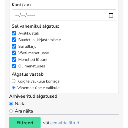
Kuni (k.a)
Sel vahemikul algatus:
Avalikustati
Saadeti allkirjastamisele
Sai allkirju
Võeti menetlusse
Menetleti lõpuni
Oli menetluses
Algatus vastab:
Kõigile valikuile korraga
Vähemalt ühele valikule
Arhiveeritud algatused
Näita
Ära näita
Filtreeri
või
eemalda filtrid
.