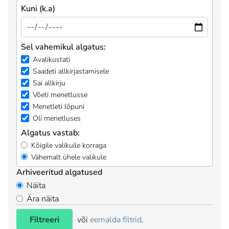
Kuni (k.a)
Sel vahemikul algatus:
Avalikustati
Saadeti allkirjastamisele
Sai allkirju
Võeti menetlusse
Menetleti lõpuni
Oli menetluses
Algatus vastab:
Kõigile valikuile korraga
Vähemalt ühele valikule
Arhiveeritud algatused
Näita
Ära näita
Filtreeri
või
eemalda filtrid
.