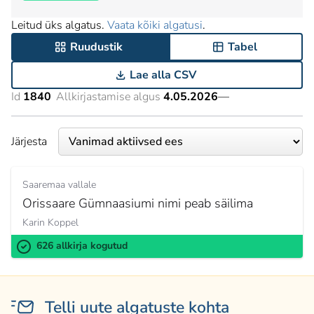
Leitud üks algatus.
Vaata kõiki algatusi
.
Ruudustik
Tabel
Lae alla CSV
Id
1840
Allkirjastamise algus
4.05.2026
—
Järjesta
Saaremaa vallale
Orissaare Gümnaasiumi nimi peab säilima
Karin Koppel
626 allkirja kogutud
Telli uute algatuste kohta