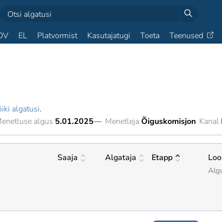
OV
EL
Platvormist
Kasutajatugi
Toeta
Teenused
iki algatusi
.
enetluse algus
5.01.2025
—
Menetleja
Õiguskomisjon
Kanal
Saaja
Algataja
Etapp
Loo
Alg