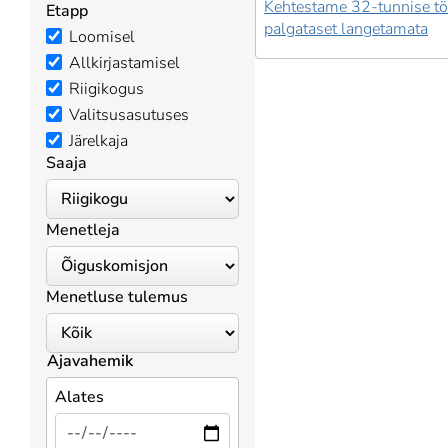
Kehtestame 32-tunnise t
Etapp
palgataset langetamata
Loomisel
Allkirjastamisel
Riigikogus
Valitsusasutuses
Järelkaja
Saaja
Menetleja
Menetluse tulemus
Ajavahemik
Alates