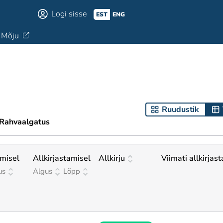
Logi sisse
EST
ENG
Mõju
Ruudustik
Rahvaalgatus
misel
Allkirjastamisel
Allkirju
Viimati allkirjas
us
Algus
Lõpp