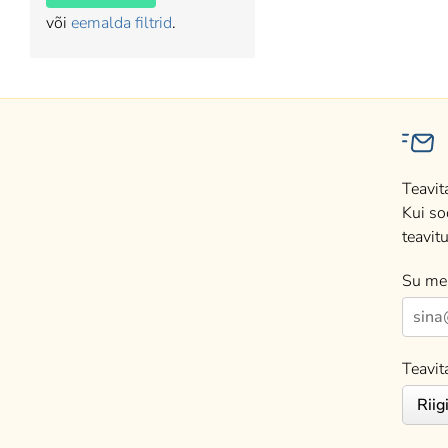
või
eemalda filtrid
.
Teavit
Kui so
teavitu
Su mei
Teavit