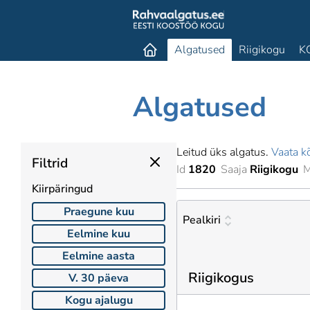
Algatused
Riigikogu
K
Algatused
Leitud üks algatus.
Vaata kõ
Filtrid
Id
1820
Saaja
Riigikogu
M
Kiirpäringud
Praegune kuu
Pealkiri
Eelmine kuu
Eelmine aasta
Riigikogus
V. 30 päeva
Kogu ajalugu