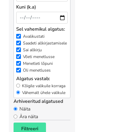
Kuni (k.a)
Sel vahemikul algatus:
Avalikustati
Saadeti allkirjastamisele
Sai allkirju
Võeti menetlusse
Menetleti lõpuni
Oli menetluses
Algatus vastab:
Kõigile valikuile korraga
Vähemalt ühele valikule
Arhiveeritud algatused
Näita
Ära näita
Filtreeri