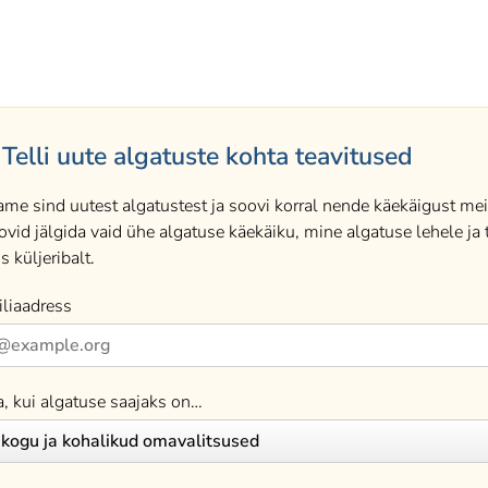
Telli uute algatuste kohta teavitused
ame sind uutest algatustest ja soovi korral nende käekäigust meil
ovid jälgida vaid ühe algatuse käekäiku, mine algatuse lehele ja t
s küljeribalt.
liaadress
a, kui algatuse saajaks on…