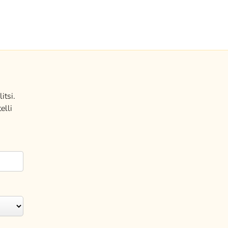
itsi.
elli