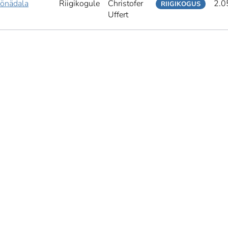
öönädala
Riigikogule
Christofer
2.0
RIIGIKOGUS
Uffert