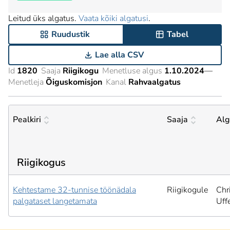
Leitud üks algatus.
Vaata kõiki algatusi
.
Ruudustik
Tabel
Lae alla CSV
Id
1820
Saaja
Riigikogu
Menetluse algus
1.10.2024
—
Menetleja
Õiguskomisjon
Kanal
Rahvaalgatus
Pealkiri
Saaja
Alg
Riigikogus
Kehtestame 32-tunnise töönädala
Riigikogule
Chr
palgataset langetamata
Uffe