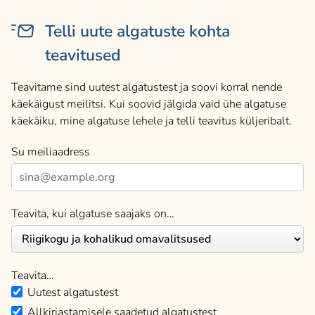
Telli uute algatuste kohta
teavitused
Teavitame sind uutest algatustest ja soovi korral nende
käekäigust meilitsi. Kui soovid jälgida vaid ühe algatuse
käekäiku, mine algatuse lehele ja telli teavitus küljeribalt.
Su meiliaadress
Teavita, kui algatuse saajaks on…
Teavita…
Uutest algatustest
Allkirjastamisele saadetud algatustest