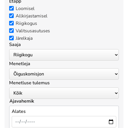
Etapp
Loomisel
Allkirjastamisel
Riigikogus
Valitsusasutuses
Järelkaja
Saaja
Menetleja
Menetluse tulemus
Ajavahemik
Alates