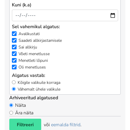
Kuni (k.a)
Sel vahemikul algatus:
Avalikustati
Saadeti allkirjastamisele
Sai allkirju
Võeti menetlusse
Menetleti lõpuni
Oli menetluses
Algatus vastab:
Kõigile valikuile korraga
Vähemalt ühele valikule
Arhiveeritud algatused
Näita
Ära näita
Filtreeri
või
eemalda filtrid
.