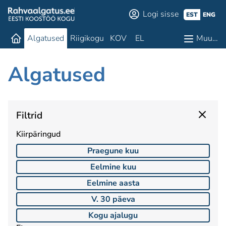
Logi sisse
EST
ENG
Algatused
Riigikogu
KOV
EL
Muu…
Algatused
Filtrid
Kiirpäringud
Praegune kuu
Eelmine kuu
Eelmine aasta
V. 30 päeva
Kogu ajalugu