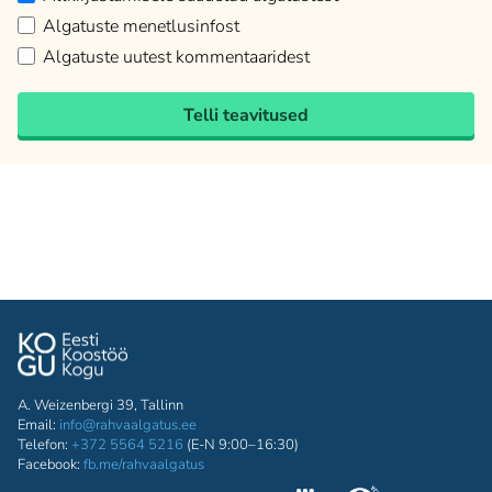
Algatuste menetlusinfost
Algatuste uutest kommentaaridest
Telli teavitused
A. Weizenbergi 39, Tallinn
Email:
info@rahvaalgatus.ee
Telefon:
+372 5564 5216
(E-N 9:00–16:30)
Facebook:
fb.me/rahvaalgatus