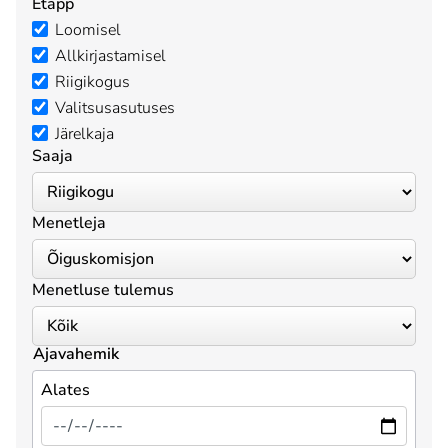
Etapp
Loomisel
Allkirjastamisel
Riigikogus
Valitsusasutuses
Järelkaja
Saaja
Menetleja
Menetluse tulemus
Ajavahemik
Alates