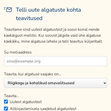
Telli uute algatuste kohta
teavitused
Teavitame sind uutest algatustest ja soovi korral nende
käekäigust meilitsi. Kui soovid jälgida vaid ühe algatuse
käekäiku, mine algatuse lehele ja telli teavitus küljeribalt.
Su meiliaadress
Teavita, kui algatuse saajaks on…
Teavita…
Uutest algatustest
Allkirjastamisele saadetud algatustest