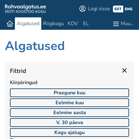
Logi sisse
EST
ENG
Algatused
Riigikogu
KOV
EL
Muu…
Algatused
Filtrid
Kiirpäringud
Praegune kuu
Eelmine kuu
Eelmine aasta
V. 30 päeva
Kogu ajalugu