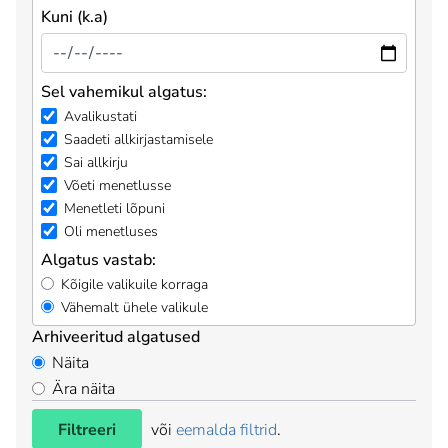
Kuni (k.a)
Sel vahemikul algatus:
Avalikustati
Saadeti allkirjastamisele
Sai allkirju
Võeti menetlusse
Menetleti lõpuni
Oli menetluses
Algatus vastab:
Kõigile valikuile korraga
Vähemalt ühele valikule
Arhiveeritud algatused
Näita
Ära näita
Filtreeri
või
eemalda filtrid
.