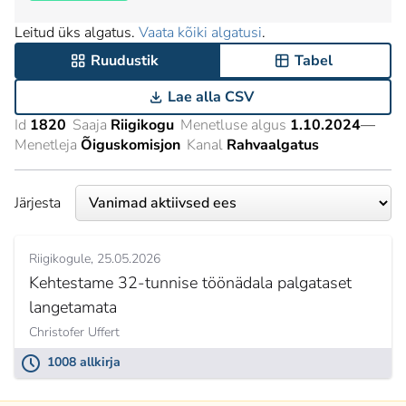
Leitud üks algatus.
Vaata kõiki algatusi
.
Ruudustik
Tabel
Lae alla CSV
Id
1820
Saaja
Riigikogu
Menetluse algus
1.10.2024
—
Menetleja
Õiguskomisjon
Kanal
Rahvaalgatus
Järjesta
Riigikogule
25.05.2026
Kehtestame 32-tunnise töönädala palgataset
langetamata
Christofer Uffert
1008 allkirja