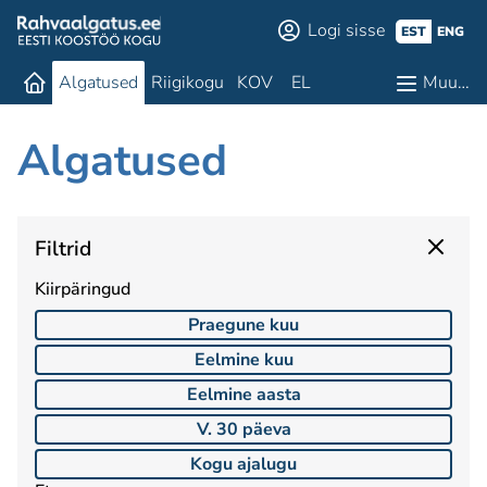
Logi sisse
EST
ENG
Algatused
Riigikogu
KOV
EL
Muu…
Algatused
Filtrid
Kiirpäringud
Praegune kuu
Eelmine kuu
Eelmine aasta
V. 30 päeva
Kogu ajalugu