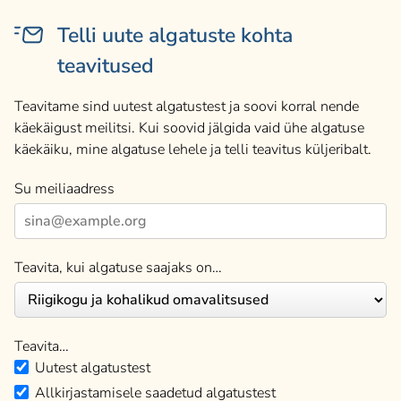
Telli uute algatuste kohta
teavitused
Teavitame sind uutest algatustest ja soovi korral nende
käekäigust meilitsi. Kui soovid jälgida vaid ühe algatuse
käekäiku, mine algatuse lehele ja telli teavitus küljeribalt.
Su meiliaadress
Teavita, kui algatuse saajaks on…
Teavita…
Uutest algatustest
Allkirjastamisele saadetud algatustest