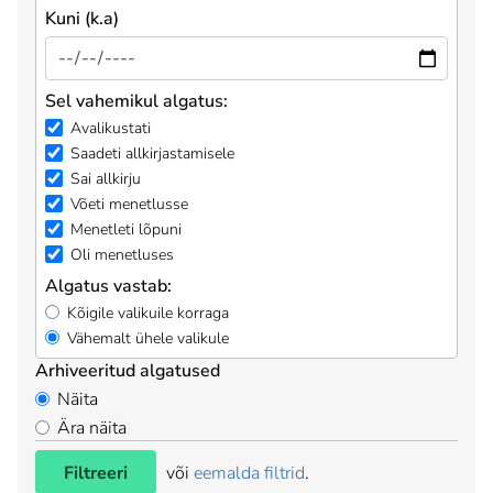
Kuni (k.a)
Sel vahemikul algatus:
Avalikustati
Saadeti allkirjastamisele
Sai allkirju
Võeti menetlusse
Menetleti lõpuni
Oli menetluses
Algatus vastab:
Kõigile valikuile korraga
Vähemalt ühele valikule
Arhiveeritud algatused
Näita
Ära näita
Filtreeri
või
eemalda filtrid
.