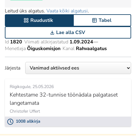
Leitud üks algatus.
Vaata kõiki algatusi
.
Ruudustik
Tabel
Lae alla CSV
Id
1820
Viimati allkirjastatud
1.09.2024
—
Menetleja
Õiguskomisjon
Kanal
Rahvaalgatus
Järjesta
Riigikogule
25.05.2026
Kehtestame 32-tunnise töönädala palgataset
langetamata
Christofer Uffert
1008 allkirja