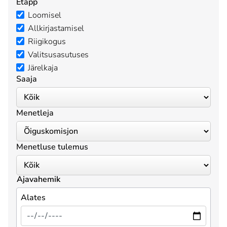
Etapp
Loomisel
Allkirjastamisel
Riigikogus
Valitsusasutuses
Järelkaja
Saaja
Menetleja
Menetluse tulemus
Ajavahemik
Alates