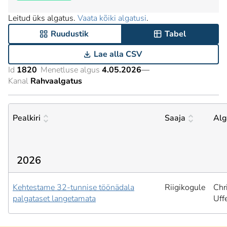
Leitud üks algatus.
Vaata kõiki algatusi
.
Ruudustik
Tabel
Lae alla CSV
Id
1820
Menetluse algus
4.05.2026
—
Kanal
Rahvaalgatus
Pealkiri
Saaja
Alg
2026
Kehtestame 32-tunnise töönädala
Riigikogule
Chr
palgataset langetamata
Uffe