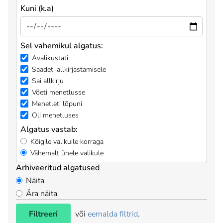
Kuni (k.a)
Sel vahemikul algatus:
Avalikustati
Saadeti allkirjastamisele
Sai allkirju
Võeti menetlusse
Menetleti lõpuni
Oli menetluses
Algatus vastab:
Kõigile valikuile korraga
Vähemalt ühele valikule
Arhiveeritud algatused
Näita
Ära näita
Filtreeri
või
eemalda filtrid
.