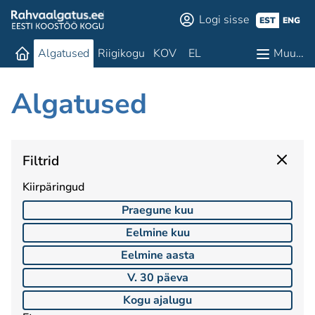
Logi sisse
EST
ENG
Algatused
Riigikogu
KOV
EL
Muu…
Algatused
Filtrid
Kiirpäringud
Praegune kuu
Eelmine kuu
Eelmine aasta
V. 30 päeva
Kogu ajalugu