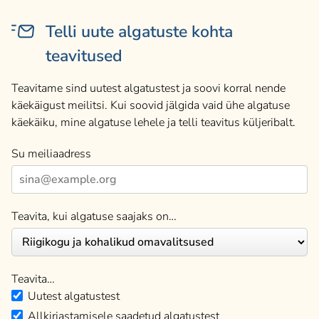
Telli uute algatuste kohta
teavitused
Teavitame sind uutest algatustest ja soovi korral nende
käekäigust meilitsi. Kui soovid jälgida vaid ühe algatuse
käekäiku, mine algatuse lehele ja telli teavitus küljeribalt.
Su meiliaadress
Teavita, kui algatuse saajaks on…
Teavita…
Uutest algatustest
Allkirjastamisele saadetud algatustest