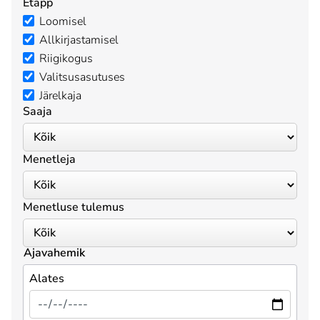
Etapp
Loomisel
Allkirjastamisel
Riigikogus
Valitsusasutuses
Järelkaja
Saaja
Menetleja
Menetluse tulemus
Ajavahemik
Alates