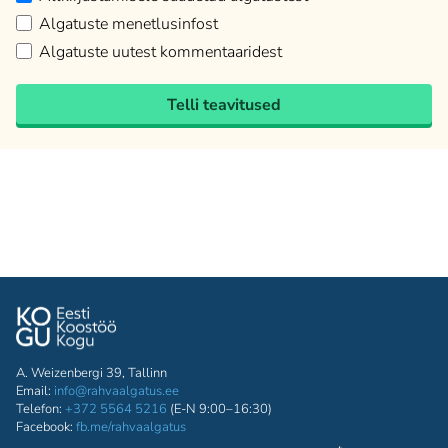
Algatuste menetlusinfost
Algatuste uutest kommentaaridest
Telli teavitused
A. Weizenbergi 39, Tallinn
Email:
info@rahvaalgatus.ee
Telefon:
+372 5564 5216
(E-N 9:00–16:30)
Facebook:
fb.me/rahvaalgatus