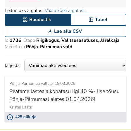
Leitud üks algatus.
Vaata kõiki algatusi
.
Ruudustik
Tabel
Lae alla CSV
Id
1736
Etapp
Riigikogus
Valitsusasutuses
Järelkaja
Menetleja
Põhja-Pärnumaa vald
Järjesta
Põhja-Pärnumaa vallale
18.03.2026
Peatame lasteaia kohatasu ligi 40 %- lise tõusu
Põhja-Pärnumaal alates 01.04.2026!
Kristel Lääts
425 allkirja