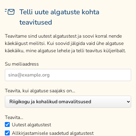
Telli uute algatuste kohta
teavitused
Teavitame sind uutest algatustest ja soovi korral nende
käekäigust meilitsi. Kui soovid jälgida vaid ühe algatuse
käekäiku, mine algatuse lehele ja telli teavitus küljeribalt.
Su meiliaadress
Teavita, kui algatuse saajaks on…
Teavita…
Uutest algatustest
Allkirjastamisele saadetud algatustest