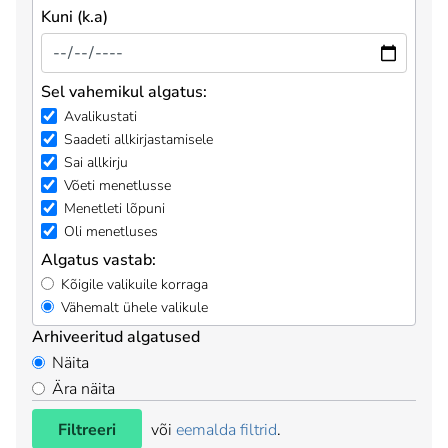
Kuni (k.a)
Sel vahemikul algatus:
Avalikustati
Saadeti allkirjastamisele
Sai allkirju
Võeti menetlusse
Menetleti lõpuni
Oli menetluses
Algatus vastab:
Kõigile valikuile korraga
Vähemalt ühele valikule
Arhiveeritud algatused
Näita
Ära näita
Filtreeri
või
eemalda filtrid
.