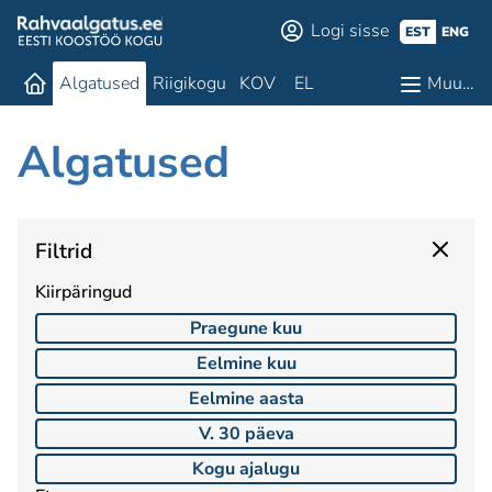
Logi sisse
EST
ENG
Algatused
Riigikogu
KOV
EL
Muu…
Algatused
Filtrid
Kiirpäringud
Praegune kuu
Eelmine kuu
Eelmine aasta
V. 30 päeva
Kogu ajalugu