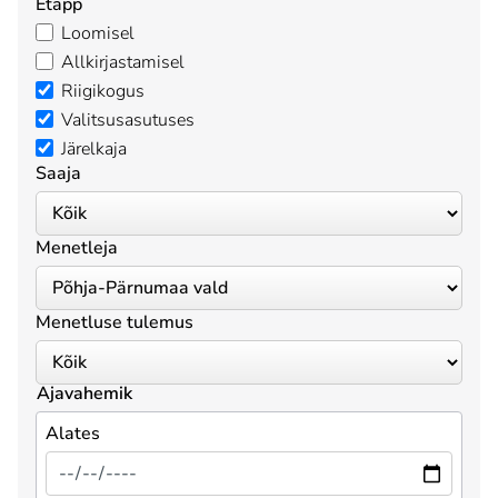
Etapp
Loomisel
Allkirjastamisel
Riigikogus
Valitsusasutuses
Järelkaja
Saaja
Menetleja
Menetluse tulemus
Ajavahemik
Alates