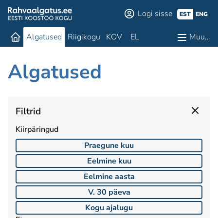
Logi sisse
EST
ENG
Algatused
Riigikogu
KOV
EL
Muu…
Algatused
Filtrid
Kiirpäringud
Praegune kuu
Eelmine kuu
Eelmine aasta
V. 30 päeva
Kogu ajalugu