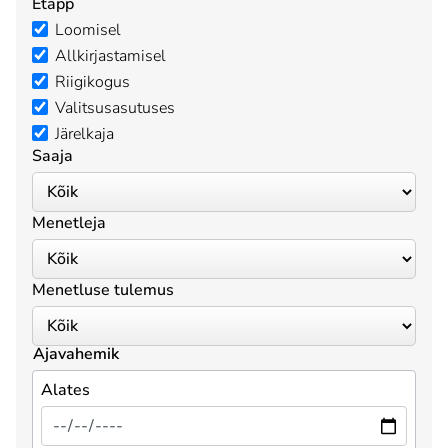
Etapp
Loomisel
Allkirjastamisel
Riigikogus
Valitsusasutuses
Järelkaja
Saaja
Menetleja
Menetluse tulemus
Ajavahemik
Alates