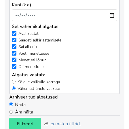
Kuni (k.a)
Sel vahemikul algatus:
Avalikustati
Saadeti allkirjastamisele
Sai allkirju
Võeti menetlusse
Menetleti lõpuni
Oli menetluses
Algatus vastab:
Kõigile valikuile korraga
Vähemalt ühele valikule
Arhiveeritud algatused
Näita
Ära näita
Filtreeri
või
eemalda filtrid
.