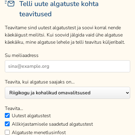
Telli uute algatuste kohta
teavitused
Teavitame sind uutest algatustest ja soovi korral nende
käekäigust meilitsi. Kui soovid jälgida vaid ühe algatuse
käekäiku, mine algatuse lehele ja telli teavitus küljeribalt.
Su meiliaadress
Teavita, kui algatuse saajaks on…
Teavita…
Uutest algatustest
Allkirjastamisele saadetud algatustest
Algatuste menetlusinfost