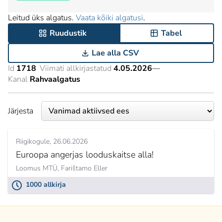
Leitud üks algatus.
Vaata kõiki algatusi
.
Ruudustik
Tabel
Lae alla CSV
Id
1718
Viimati allkirjastatud
4.05.2026
—
Kanal
Rahvaalgatus
Järjesta
Riigikogule
26.06.2026
Euroopa angerjas looduskaitse alla!
Loomus MTÜ,
Farištamo Eller
1000 allkirja