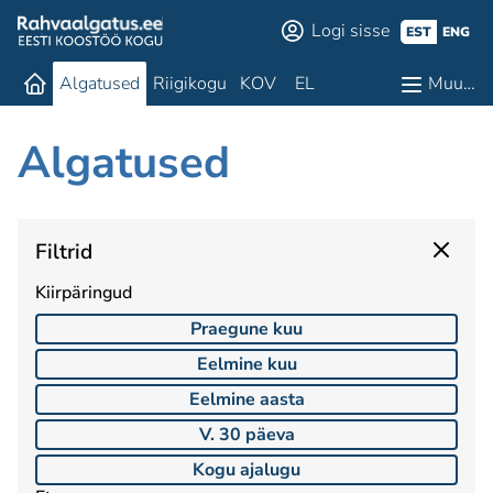
Logi sisse
EST
ENG
Algatused
Riigikogu
KOV
EL
Muu…
Algatused
Filtrid
Kiirpäringud
Praegune kuu
Eelmine kuu
Eelmine aasta
V. 30 päeva
Kogu ajalugu