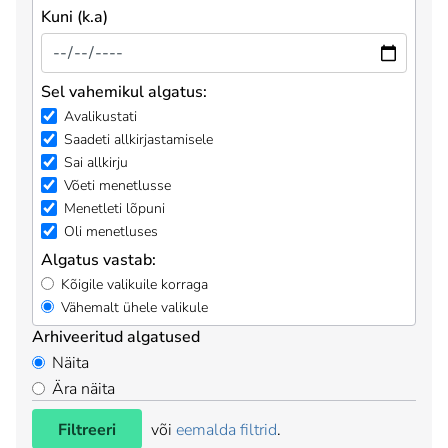
Kuni (k.a)
Sel vahemikul algatus:
Avalikustati
Saadeti allkirjastamisele
Sai allkirju
Võeti menetlusse
Menetleti lõpuni
Oli menetluses
Algatus vastab:
Kõigile valikuile korraga
Vähemalt ühele valikule
Arhiveeritud algatused
Näita
Ära näita
Filtreeri
või
eemalda filtrid
.