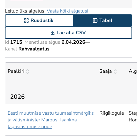
Leitud üks algatus.
Vaata kõiki algatusi
.
Ruudustik
Tabel
Lae alla CSV
Id
1715
Menetluse algus
6.04.2026
—
Kanal
Rahvaalgatus
Pealkiri
Saaja
Alg
2026
Eesti muutmise vastu tuumasihtmärgiks
Riigikogule
Ste
ja välisminister Margus Tsahkna
Ro
tagasiastumise nõue