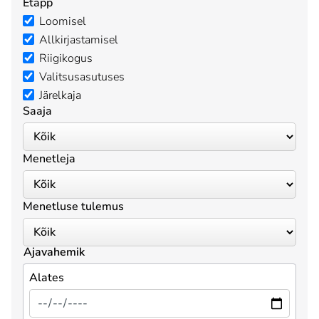
Etapp
Loomisel
Allkirjastamisel
Riigikogus
Valitsusasutuses
Järelkaja
Saaja
Menetleja
Menetluse tulemus
Ajavahemik
Alates