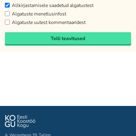
Allkirjastamisele saadetud algatustest
Algatuste menetlusinfost
Algatuste uutest kommentaaridest
Telli teavitused
A. Weizenbergi 39, Tallinn