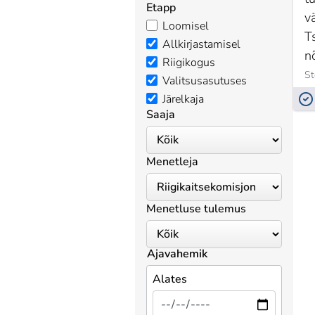
Etapp
v
Loomisel
T
Allkirjastamisel
n
Riigikogus
S
Valitsusasutuses
Järelkaja
Saaja
Menetleja
Menetluse tulemus
Ajavahemik
Alates