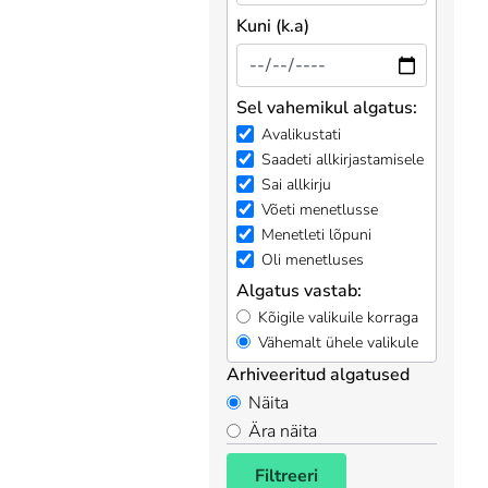
Kuni (k.a)
Sel vahemikul algatus:
Avalikustati
Saadeti allkirjastamisele
Sai allkirju
Võeti menetlusse
Menetleti lõpuni
Oli menetluses
Algatus vastab:
Kõigile valikuile korraga
Vähemalt ühele valikule
Arhiveeritud algatused
Näita
Ära näita
Filtreeri