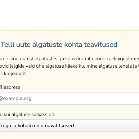
Telli uute algatuste kohta teavitused
ame sind uutest algatustest ja soovi korral nende käekäigust meil
ovid jälgida vaid ühe algatuse käekäiku, mine algatuse lehele ja t
s küljeribalt.
liaadress
a, kui algatuse saajaks on…