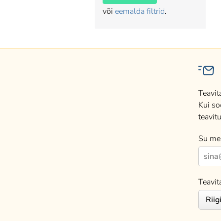
või
eemalda filtrid
.
Teavit
Kui so
teavitu
Su mei
Teavit