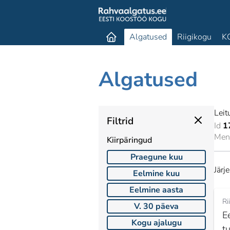
Algatused
Riigikogu
K
Algatused
Leit
Filtrid
Id
1
Mene
Kiirpäringud
Praegune kuu
Järj
Eelmine kuu
Eelmine aasta
Ri
V. 30 päeva
E
Kogu ajalugu
t