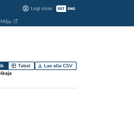
Logi sisse
EST
ENG
Mõju
ik
Tabel
Lae alla CSV
elkaja