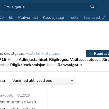
OV
EL
Platvormist
Kasutajatugi
Toeta
Teenused
ud üks algatus.
Vaata kõiki algatusi
.
Ruudust
715
Etapp
Allkirjastamisel
Riigikogus
Valitsusasutuses
Jär
tleja
Riigikaitsekomisjon
Kanal
Rahvaalgatus
esta
igikogule
4.05.2026
esti muutmise vastu
uumasihtmärgiks ja