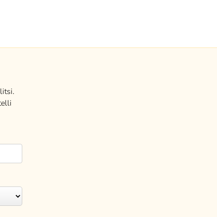
itsi.
elli