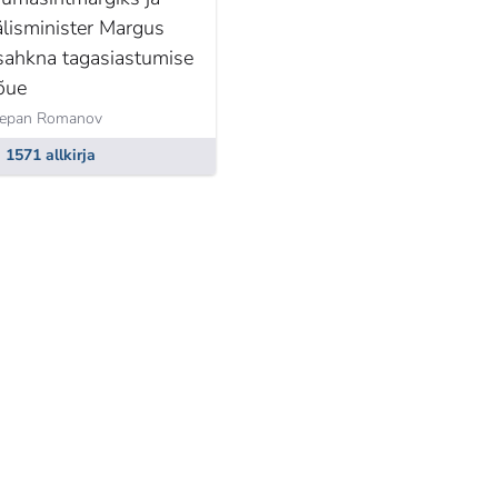
älisminister Margus
sahkna tagasiastumise
õue
tepan Romanov
1571 allkirja