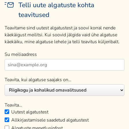
Telli uute algatuste kohta
teavitused
Teavitame sind uutest algatustest ja soovi korral nende
käekäigust meilitsi. Kui soovid jälgida vaid ühe algatuse
käekäiku, mine algatuse lehele ja telli teavitus küljeribalt.
Su meiliaadress
Teavita, kui algatuse saajaks on…
Teavita…
Uutest algatustest
Allkirjastamisele saadetud algatustest
Algatuste menetlusinfost