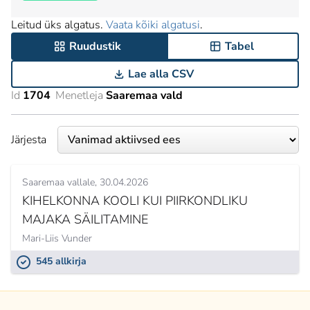
Leitud üks algatus.
Vaata kõiki algatusi
.
Ruudustik
Tabel
Lae alla CSV
Id
1704
Menetleja
Saaremaa vald
Järjesta
Saaremaa vallale
30.04.2026
KIHELKONNA KOOLI KUI PIIRKONDLIKU
MAJAKA SÄILITAMINE
Mari-Liis Vunder
545 allkirja