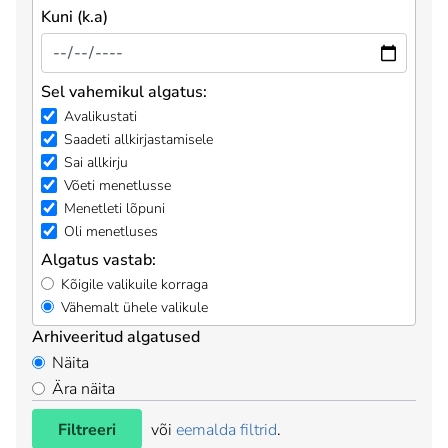
Kuni (k.a)
Sel vahemikul algatus:
Avalikustati
Saadeti allkirjastamisele
Sai allkirju
Võeti menetlusse
Menetleti lõpuni
Oli menetluses
Algatus vastab:
Kõigile valikuile korraga
Vähemalt ühele valikule
Arhiveeritud algatused
Näita
Ära näita
Filtreeri
või
eemalda filtrid
.