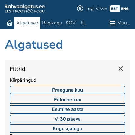
Logi sisse
EST
ENG
Algatused
Riigikogu
KOV
EL
Muu…
Algatused
Filtrid
Kiirpäringud
Praegune kuu
Eelmine kuu
Eelmine aasta
V. 30 päeva
Kogu ajalugu