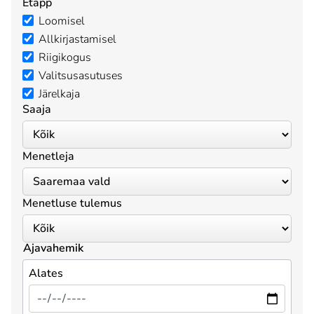
Etapp
Loomisel
Allkirjastamisel
Riigikogus
Valitsusasutuses
Järelkaja
Saaja
Menetleja
Menetluse tulemus
Ajavahemik
Alates