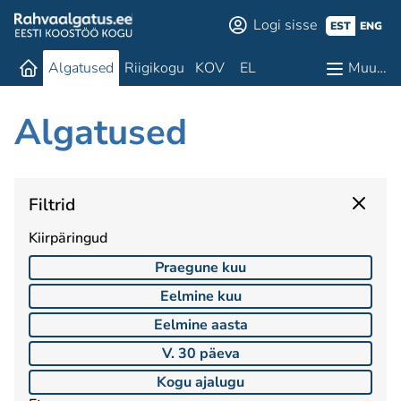
Logi sisse
EST
ENG
Algatused
Riigikogu
KOV
EL
Muu…
Algatused
Filtrid
Kiirpäringud
Praegune kuu
Eelmine kuu
Eelmine aasta
V. 30 päeva
Kogu ajalugu