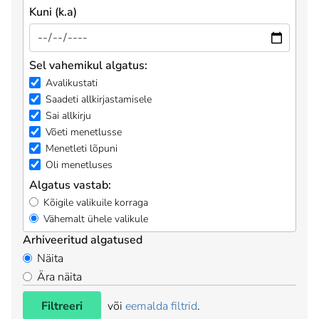
Kuni (k.a)
Sel vahemikul algatus:
Avalikustati
Saadeti allkirjastamisele
Sai allkirju
Võeti menetlusse
Menetleti lõpuni
Oli menetluses
Algatus vastab:
Kõigile valikuile korraga
Vähemalt ühele valikule
Arhiveeritud algatused
Näita
Ära näita
Filtreeri
või
eemalda filtrid
.