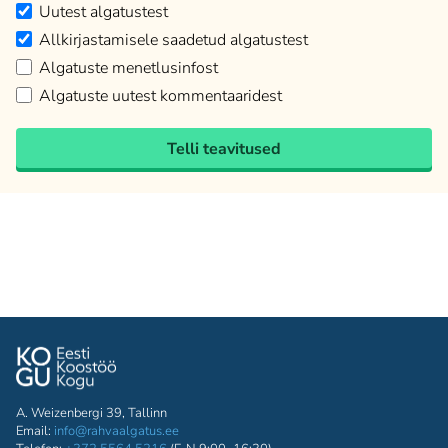
Uutest algatustest
Allkirjastamisele saadetud algatustest
Algatuste menetlusinfost
Algatuste uutest kommentaaridest
Telli teavitused
A. Weizenbergi 39, Tallinn
Email:
info@rahvaalgatus.ee