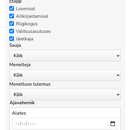
Etapp
Loomisel
Allkirjastamisel
Riigikogus
Valitsusasutuses
Järelkaja
Saaja
Menetleja
Menetluse tulemus
Ajavahemik
Alates