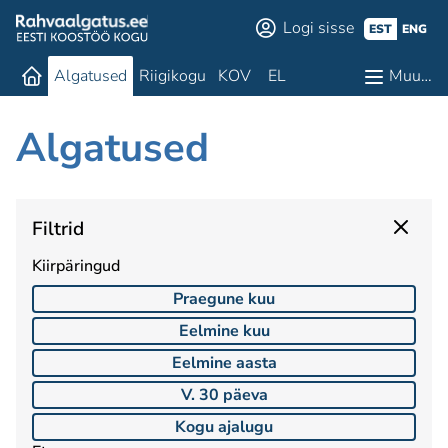
Logi sisse
EST
ENG
Algatused
Riigikogu
KOV
EL
Muu…
Algatused
Filtrid
Kiirpäringud
Praegune kuu
Eelmine kuu
Eelmine aasta
V. 30 päeva
Kogu ajalugu