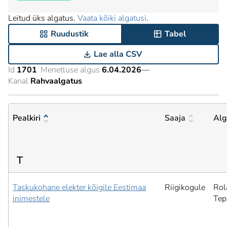
Leitud üks algatus.
Vaata kõiki algatusi
.
Ruudustik
Tabel
Lae alla CSV
Id
1701
Menetluse algus
6.04.2026
—
Kanal
Rahvaalgatus
Pealkiri
Saaja
Alg
T
Taskukohane elekter kõigile Eestimaa
Riigikogule
Rol
inimestele
Tep