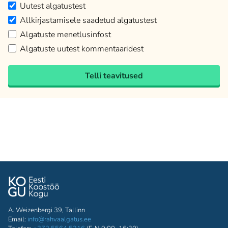
Uutest algatustest
Allkirjastamisele saadetud algatustest
Algatuste menetlusinfost
Algatuste uutest kommentaaridest
Telli teavitused
A. Weizenbergi 39, Tallinn
Email:
info@rahvaalgatus.ee