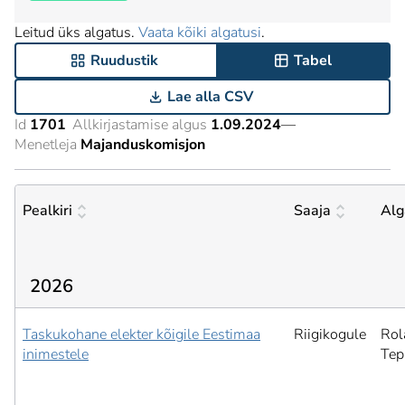
Leitud üks algatus.
Vaata kõiki algatusi
.
Ruudustik
Tabel
Lae alla CSV
Id
1701
Allkirjastamise algus
1.09.2024
—
Menetleja
Majanduskomisjon
Pealkiri
Saaja
Alg
2026
Taskukohane elekter kõigile Eestimaa
Riigikogule
Rol
inimestele
Tep