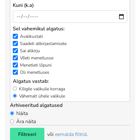
Kuni (k.a)
Sel vahemikul algatus:
Avalikustati
Saadeti allkirjastamisele
Sai allkirju
Võeti menetlusse
Menetleti lõpuni
Oli menetluses
Algatus vastab:
Kõigile valikuile korraga
Vähemalt ühele valikule
Arhiveeritud algatused
Näita
Ära näita
Filtreeri
või
eemalda filtrid
.