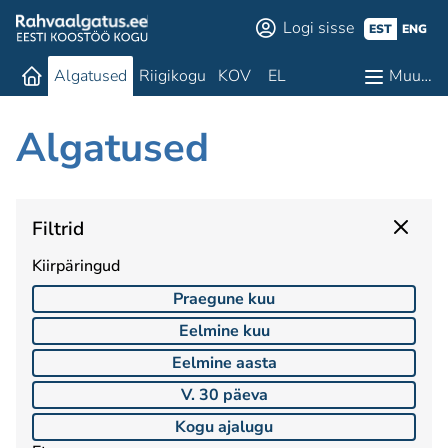
Logi sisse
EST
ENG
Algatused
Riigikogu
KOV
EL
Muu…
Algatused
Filtrid
Kiirpäringud
Praegune kuu
Eelmine kuu
Eelmine aasta
V. 30 päeva
Kogu ajalugu