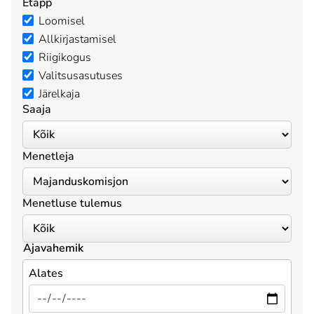
Etapp
Loomisel
Allkirjastamisel
Riigikogus
Valitsusasutuses
Järelkaja
Saaja
Menetleja
Menetluse tulemus
Ajavahemik
Alates