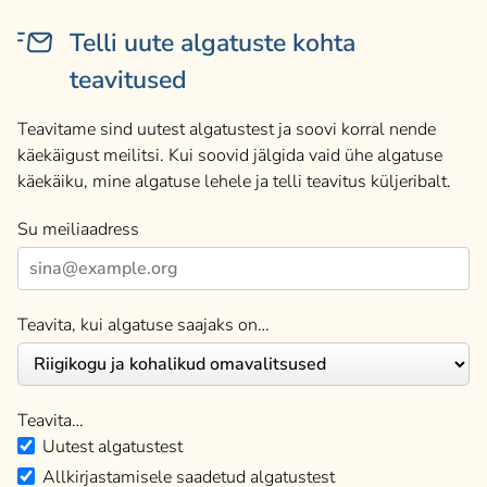
Telli uute algatuste kohta
teavitused
Teavitame sind uutest algatustest ja soovi korral nende
käekäigust meilitsi. Kui soovid jälgida vaid ühe algatuse
käekäiku, mine algatuse lehele ja telli teavitus küljeribalt.
Su meiliaadress
Teavita, kui algatuse saajaks on…
Teavita…
Uutest algatustest
Allkirjastamisele saadetud algatustest