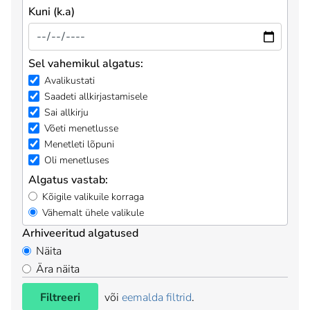
Kuni (k.a)
Sel vahemikul algatus:
Avalikustati
Saadeti allkirjastamisele
Sai allkirju
Võeti menetlusse
Menetleti lõpuni
Oli menetluses
Algatus vastab:
Kõigile valikuile korraga
Vähemalt ühele valikule
Arhiveeritud algatused
Näita
Ära näita
Filtreeri
või
eemalda filtrid
.