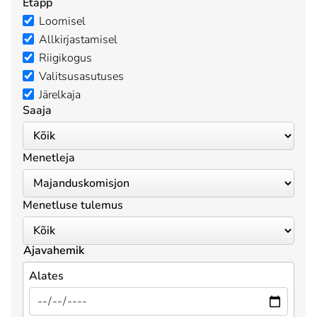
Etapp
Loomisel
Allkirjastamisel
Riigikogus
Valitsusasutuses
Järelkaja
Saaja
Menetleja
Menetluse tulemus
Ajavahemik
Alates