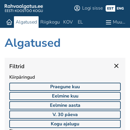
Logi sisse
EST
ENG
Algatused
Riigikogu
KOV
EL
Muu…
Algatused
Filtrid
Kiirpäringud
Praegune kuu
Eelmine kuu
Eelmine aasta
V. 30 päeva
Kogu ajalugu