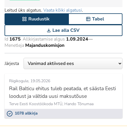
Leitud üks algatus.
Vaata kõiki algatusi
.
Ruudustik
Tabel
Lae alla CSV
Id
1675
Allkirjastamise algus
1.09.2024
—
Menetleja
Majanduskomisjon
Järjesta
Riigikogule
19.05.2026
Rail Balticu ehitus tuleb peatada, et säästa Eesti
loodust ja vältida uusi maksutõuse
Terve Eesti Koostöökoda MTÜ,
Hando Tõnumaa
1078 allkirja