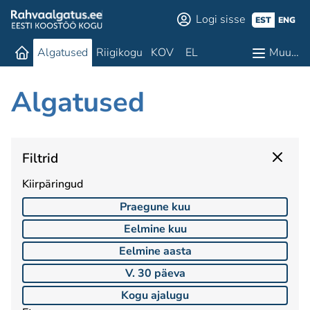
Logi sisse
EST
ENG
Algatused
Riigikogu
KOV
EL
Muu…
Algatused
Filtrid
Kiirpäringud
Praegune kuu
Eelmine kuu
Eelmine aasta
V. 30 päeva
Kogu ajalugu