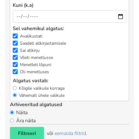
Kuni (k.a)
Sel vahemikul algatus:
Avalikustati
Saadeti allkirjastamisele
Sai allkirju
Võeti menetlusse
Menetleti lõpuni
Oli menetluses
Algatus vastab:
Kõigile valikuile korraga
Vähemalt ühele valikule
Arhiveeritud algatused
Näita
Ära näita
Filtreeri
või
eemalda filtrid
.