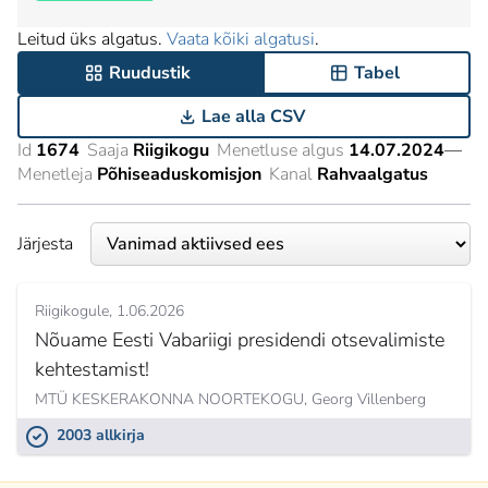
Leitud üks algatus.
Vaata kõiki algatusi
.
Ruudustik
Tabel
Lae alla CSV
Id
1674
Saaja
Riigikogu
Menetluse algus
14.07.2024
—
Menetleja
Põhiseaduskomisjon
Kanal
Rahvaalgatus
Järjesta
Riigikogule
1.06.2026
Nõuame Eesti Vabariigi presidendi otsevalimiste
kehtestamist!
MTÜ KESKERAKONNA NOORTEKOGU,
Georg Villenberg
2003 allkirja