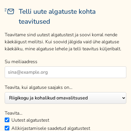
Telli uute algatuste kohta
teavitused
Teavitame sind uutest algatustest ja soovi korral nende
käekäigust meilitsi. Kui soovid jälgida vaid ühe algatuse
käekäiku, mine algatuse lehele ja telli teavitus küljeribalt.
Su meiliaadress
Teavita, kui algatuse saajaks on…
Teavita…
Uutest algatustest
Allkirjastamisele saadetud algatustest