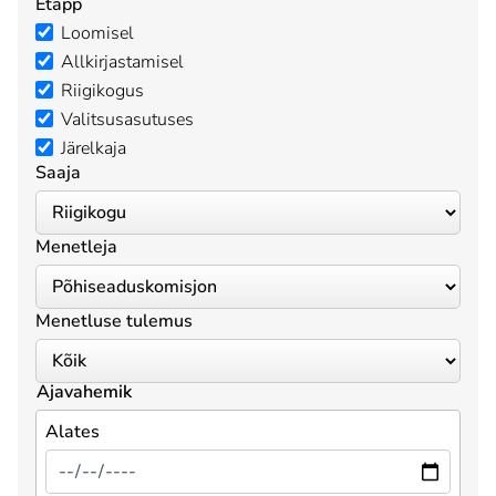
Etapp
Loomisel
Allkirjastamisel
Riigikogus
Valitsusasutuses
Järelkaja
Saaja
Menetleja
Menetluse tulemus
Ajavahemik
Alates