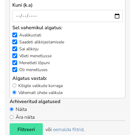
Kuni (k.a)
Sel vahemikul algatus:
Avalikustati
Saadeti allkirjastamisele
Sai allkirju
Võeti menetlusse
Menetleti lõpuni
Oli menetluses
Algatus vastab:
Kõigile valikuile korraga
Vähemalt ühele valikule
Arhiveeritud algatused
Näita
Ära näita
Filtreeri
või
eemalda filtrid
.