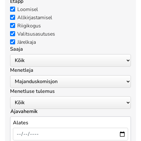
Etapp
Loomisel
Allkirjastamisel
Riigikogus
Valitsusasutuses
Järelkaja
Saaja
Menetleja
Menetluse tulemus
Ajavahemik
Alates