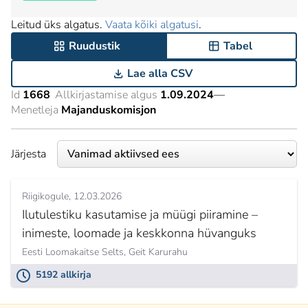
Leitud üks algatus.
Vaata kõiki algatusi
.
Ruudustik
Tabel
Lae alla CSV
Id
1668
Allkirjastamise algus
1.09.2024
—
Menetleja
Majanduskomisjon
Järjesta
Riigikogule
12.03.2026
Ilutulestiku kasutamise ja müügi piiramine –
inimeste, loomade ja keskkonna hüvanguks
Eesti Loomakaitse Selts,
Geit Karurahu
5192 allkirja