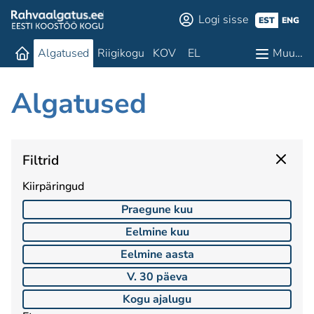
Logi sisse
EST
ENG
Algatused
Riigikogu
KOV
EL
Muu…
Algatused
Filtrid
Kiirpäringud
Praegune kuu
Eelmine kuu
Eelmine aasta
V. 30 päeva
Kogu ajalugu