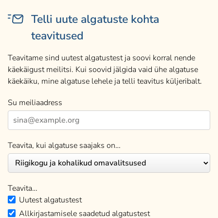
Telli uute algatuste kohta
teavitused
Teavitame sind uutest algatustest ja soovi korral nende
käekäigust meilitsi. Kui soovid jälgida vaid ühe algatuse
käekäiku, mine algatuse lehele ja telli teavitus küljeribalt.
Su meiliaadress
Teavita, kui algatuse saajaks on…
Teavita…
Uutest algatustest
Allkirjastamisele saadetud algatustest