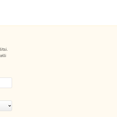
itsi.
elli