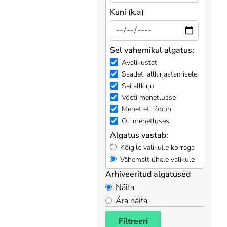
Kuni (k.a)
Sel vahemikul algatus:
Avalikustati
Saadeti allkirjastamisele
Sai allkirju
Võeti menetlusse
Menetleti lõpuni
Oli menetluses
Algatus vastab:
Kõigile valikuile korraga
Vähemalt ühele valikule
Arhiveeritud algatused
Näita
Ära näita
Filtreeri