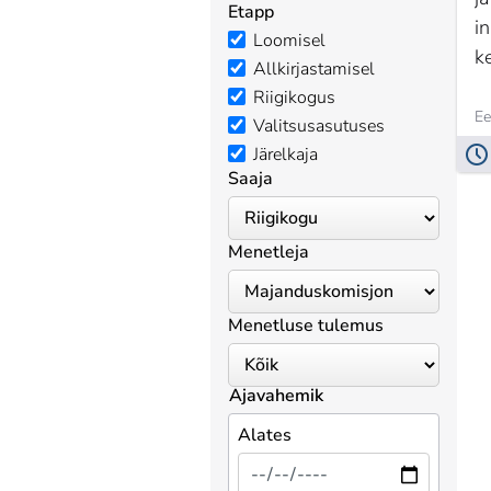
Etapp
i
Loomisel
k
Allkirjastamisel
Riigikogus
Ee
Valitsusasutuses
Järelkaja
Saaja
Menetleja
Menetluse tulemus
Ajavahemik
Alates