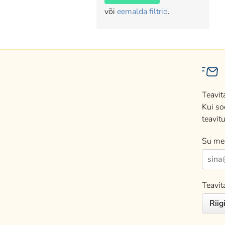
või
eemalda filtrid
.
Teavit
Kui so
teavitu
Su mei
Teavit