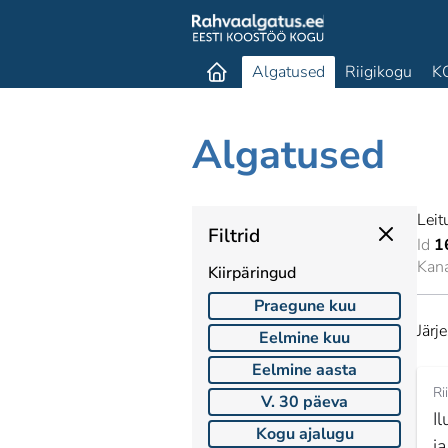
Algatused
Riigikogu
K
Algatused
Leit
Filtrid
Id
1
Kan
Kiirpäringud
Praegune kuu
Järj
Eelmine kuu
Eelmine aasta
Ri
V. 30 päeva
I
Kogu ajalugu
j