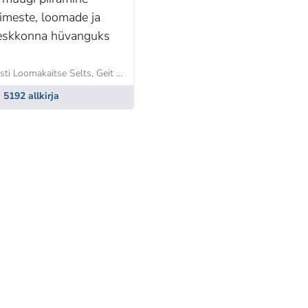
nimeste, loomade ja
eskkonna hüvanguks
sti Loomakaitse Selts,
Geit Karurahu
5192 allkirja