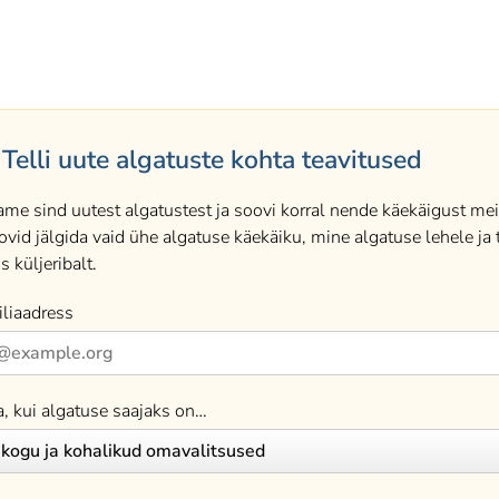
Telli uute algatuste kohta teavitused
ame sind uutest algatustest ja soovi korral nende käekäigust meil
ovid jälgida vaid ühe algatuse käekäiku, mine algatuse lehele ja t
s küljeribalt.
liaadress
a, kui algatuse saajaks on…