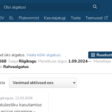
OV
EL
Platvormist
Kasutajatugi
Toeta
Teenused
ud üks algatus.
Vaata kõiki algatusi
.
Ruudust
668
Saaja
Riigikogu
Menetluse algus
1.09.2024
—
Menetleja
al
Rahvaalgatus
esta
igikogule
12.03.2026
lutulestiku kasutamise
a müügi piiramine –