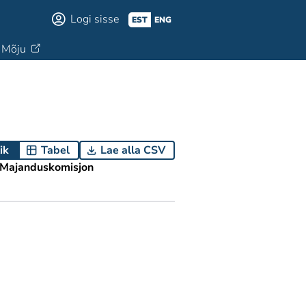
Logi sisse
EST
ENG
Mõju
ik
Tabel
Lae alla CSV
Majanduskomisjon