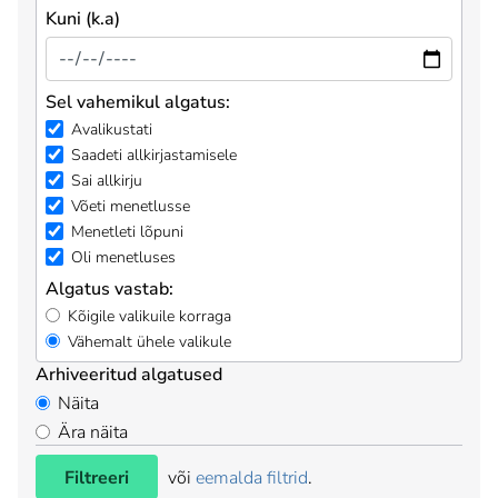
Kuni (k.a)
Sel vahemikul algatus:
Avalikustati
Saadeti allkirjastamisele
Sai allkirju
Võeti menetlusse
Menetleti lõpuni
Oli menetluses
Algatus vastab:
Kõigile valikuile korraga
Vähemalt ühele valikule
Arhiveeritud algatused
Näita
Ära näita
Filtreeri
või
eemalda filtrid
.