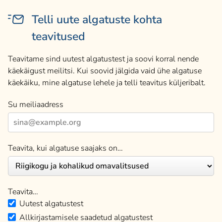
Telli uute algatuste kohta
teavitused
Teavitame sind uutest algatustest ja soovi korral nende
käekäigust meilitsi. Kui soovid jälgida vaid ühe algatuse
käekäiku, mine algatuse lehele ja telli teavitus küljeribalt.
Su meiliaadress
Teavita, kui algatuse saajaks on…
Teavita…
Uutest algatustest
Allkirjastamisele saadetud algatustest