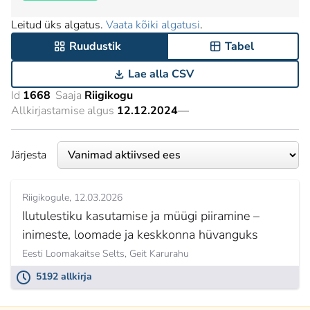
Leitud üks algatus.
Vaata kõiki algatusi
.
Ruudustik
Tabel
Lae alla CSV
Id
1668
Saaja
Riigikogu
Allkirjastamise algus
12.12.2024
—
Järjesta
Riigikogule
12.03.2026
Ilutulestiku kasutamise ja müügi piiramine –
inimeste, loomade ja keskkonna hüvanguks
Eesti Loomakaitse Selts,
Geit Karurahu
5192 allkirja