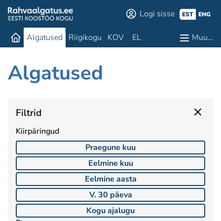
Logi sisse
EST
ENG
Algatused
Riigikogu
KOV
EL
Muu…
Algatused
Filtrid
Kiirpäringud
Praegune kuu
Eelmine kuu
Eelmine aasta
V. 30 päeva
Kogu ajalugu