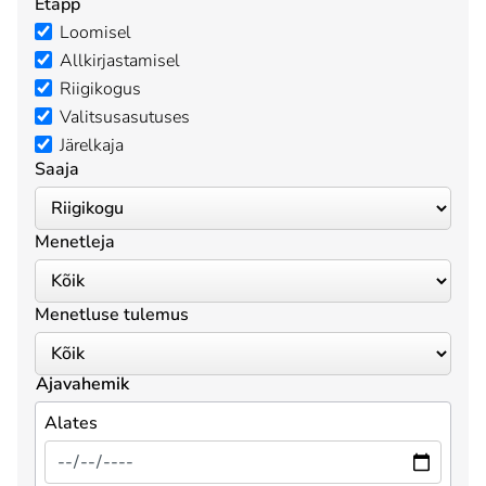
Etapp
Loomisel
Allkirjastamisel
Riigikogus
Valitsusasutuses
Järelkaja
Saaja
Menetleja
Menetluse tulemus
Ajavahemik
Alates