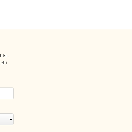
itsi.
elli