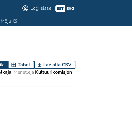
Logi sisse
EST
ENG
Mõju
ik
Tabel
Lae alla CSV
elkaja
Menetleja
Kultuurikomisjon