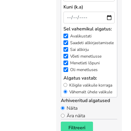
Kuni (k.a)
Sel vahemikul algatus:
Avalikustati
Saadeti allkirjastamisele
Sai allkirju
Võeti menetlusse
Menetleti lõpuni
Oli menetluses
Algatus vastab:
Kõigile valikuile korraga
Vähemalt ühele valikule
Arhiveeritud algatused
Näita
Ära näita
Filtreeri