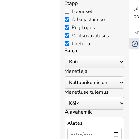
Etapp
j
Loomisel
t
Allkirjastamisel
Riigikogus
Valitsusasutuses
Järelkaja
Saaja
Menetleja
Menetluse tulemus
Ajavahemik
Alates