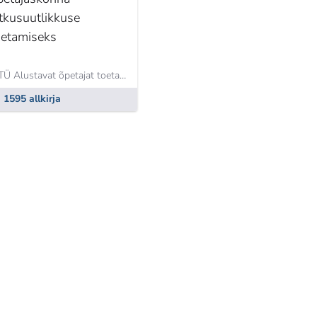
ätkusuutlikkuse
oetamiseks
MTÜ Alustavat õpetajat toetav kool,
Triin Noorkõiv
1595 allkirja