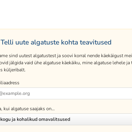
Telli uute algatuste kohta teavitused
ame sind uutest algatustest ja soovi korral nende käekäigust meil
ovid jälgida vaid ühe algatuse käekäiku, mine algatuse lehele ja t
s küljeribalt.
liaadress
a, kui algatuse saajaks on…