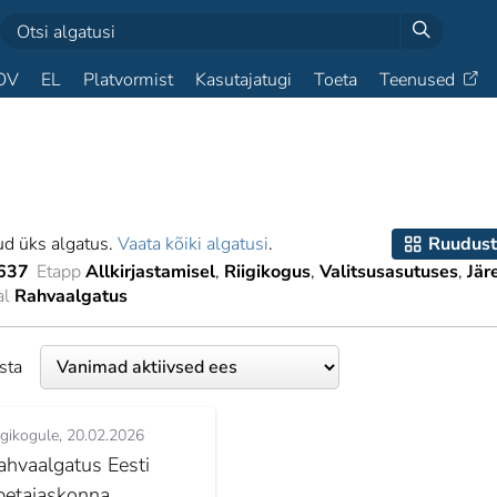
OV
EL
Platvormist
Kasutajatugi
Toeta
Teenused
ud üks algatus.
Vaata kõiki algatusi
.
Ruudust
637
Etapp
Allkirjastamisel
Riigikogus
Valitsusasutuses
Jär
al
Rahvaalgatus
esta
igikogule
20.02.2026
ahvaalgatus Eesti
petajaskonna