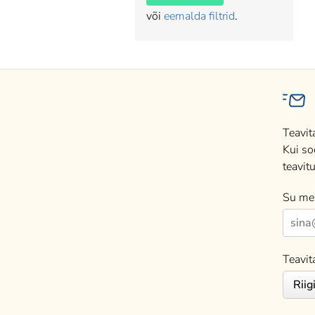
või
eemalda filtrid
.
Teavit
Kui so
teavitu
Su mei
Teavit