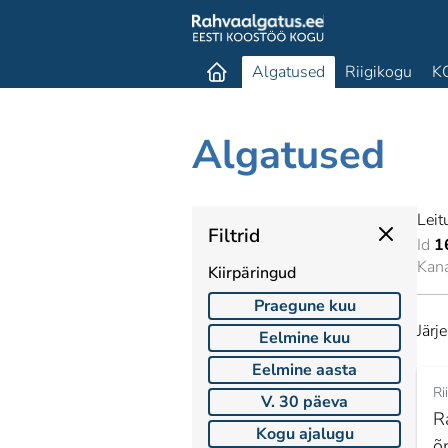
Algatused
Riigikogu
K
Algatused
Leit
Filtrid
Id
1
Kan
Kiirpäringud
Praegune kuu
Järj
Eelmine kuu
Eelmine aasta
Ri
V. 30 päeva
R
Kogu ajalugu
õ