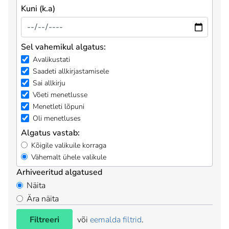
Kuni (k.a)
Sel vahemikul algatus:
Avalikustati
Saadeti allkirjastamisele
Sai allkirju
Võeti menetlusse
Menetleti lõpuni
Oli menetluses
Algatus vastab:
Kõigile valikuile korraga
Vähemalt ühele valikule
Arhiveeritud algatused
Näita
Ära näita
Filtreeri
või
eemalda filtrid
.