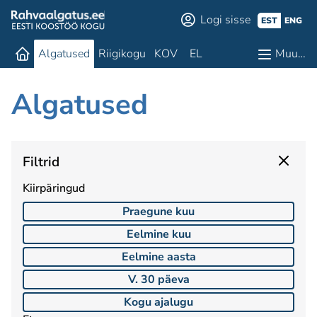
Logi sisse
EST
ENG
Algatused
Riigikogu
KOV
EL
Muu…
Algatused
Filtrid
Kiirpäringud
Praegune kuu
Eelmine kuu
Eelmine aasta
V. 30 päeva
Kogu ajalugu