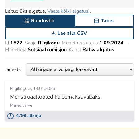
Leitud üks algatus.
Vaata kõiki algatusi
.
Ruudustik
Tabel
Lae alla CSV
Id
1572
Saaja
Riigikogu
Menetluse algus
1.09.2024
—
Menetleja
Sotsiaalkomisjon
Kanal
Rahvaalgatus
Järjesta
Riigikogule
14.01.2026
Menstruaaltooted käibemaksuvabaks
Mareli Järve
4798 allkirja