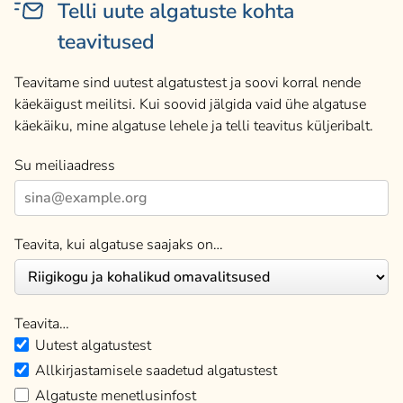
Telli uute algatuste kohta
teavitused
Teavitame sind uutest algatustest ja soovi korral nende
käekäigust meilitsi. Kui soovid jälgida vaid ühe algatuse
käekäiku, mine algatuse lehele ja telli teavitus küljeribalt.
Su meiliaadress
Teavita, kui algatuse saajaks on…
Teavita…
Uutest algatustest
Allkirjastamisele saadetud algatustest
Algatuste menetlusinfost