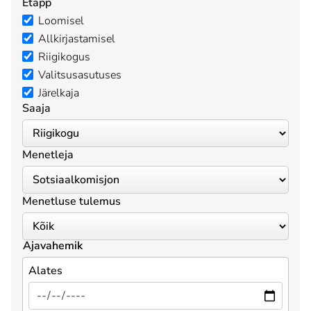
Etapp
Loomisel
Allkirjastamisel
Riigikogus
Valitsusasutuses
Järelkaja
Saaja
Menetleja
Menetluse tulemus
Ajavahemik
Alates