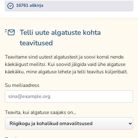
16761 allkirja
Telli uute algatuste kohta
teavitused
Teavitame sind uutest algatustest ja soovi korral nende
käekäigust meilitsi. Kui soovid jälgida vaid ühe algatuse
käekäiku, mine algatuse lehele ja telli teavitus küljeribalt.
Su meiliaadress
Teavita, kui algatuse saajaks on…