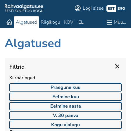
Logi sisse
EST
ENG
Algatused
Riigikogu
KOV
EL
Muu…
Algatused
Filtrid
Kiirpäringud
Praegune kuu
Eelmine kuu
Eelmine aasta
V. 30 päeva
Kogu ajalugu