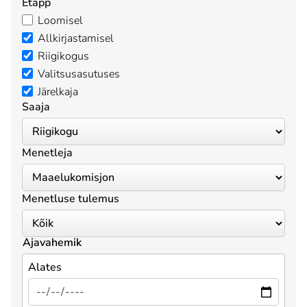
Etapp
Loomisel
Allkirjastamisel
Riigikogus
Valitsusasutuses
Järelkaja
Saaja
Menetleja
Menetluse tulemus
Ajavahemik
Alates