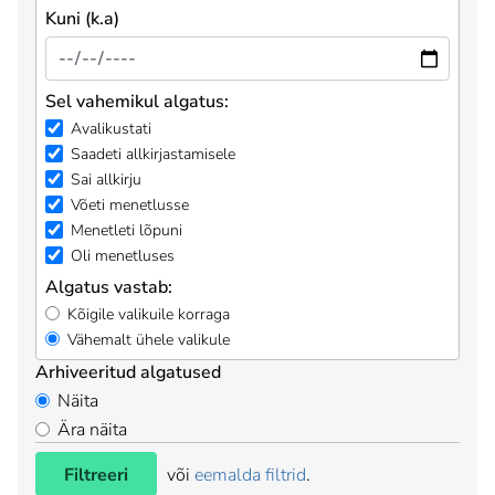
Kuni (k.a)
Sel vahemikul algatus:
Avalikustati
Saadeti allkirjastamisele
Sai allkirju
Võeti menetlusse
Menetleti lõpuni
Oli menetluses
Algatus vastab:
Kõigile valikuile korraga
Vähemalt ühele valikule
Arhiveeritud algatused
Näita
Ära näita
Filtreeri
või
eemalda filtrid
.