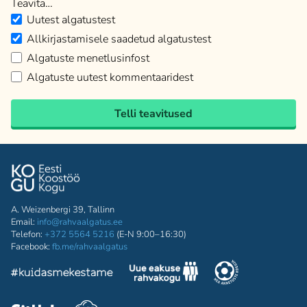
Teavita…
Uutest algatustest
Allkirjastamisele saadetud algatustest
Algatuste menetlusinfost
Algatuste uutest kommentaaridest
Telli teavitused
A. Weizenbergi 39, Tallinn
Email:
info@rahvaalgatus.ee
Telefon:
+372 5564 5216
(E-N 9:00–16:30)
Facebook:
fb.me/rahvaalgatus