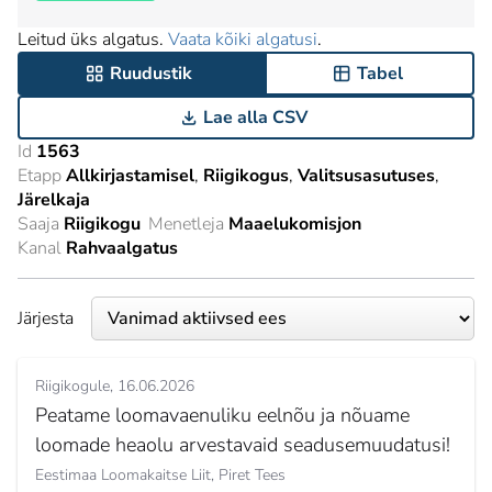
Leitud üks algatus.
Vaata kõiki algatusi
.
Ruudustik
Tabel
Lae alla CSV
Id
1563
Etapp
Allkirjastamisel
Riigikogus
Valitsusasutuses
Järelkaja
Saaja
Riigikogu
Menetleja
Maaelukomisjon
Kanal
Rahvaalgatus
Järjesta
Riigikogule
16.06.2026
Peatame loomavaenuliku eelnõu ja nõuame
loomade heaolu arvestavaid seadusemuudatusi!
Eestimaa Loomakaitse Liit,
Piret Tees