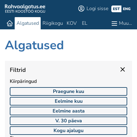
Logi sisse
EST
ENG
Algatused
Riigikogu
KOV
EL
Muu…
Algatused
Filtrid
Kiirpäringud
Praegune kuu
Eelmine kuu
Eelmine aasta
V. 30 päeva
Kogu ajalugu