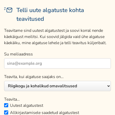
Telli uute algatuste kohta
teavitused
Teavitame sind uutest algatustest ja soovi korral nende
käekäigust meilitsi. Kui soovid jälgida vaid ühe algatuse
käekäiku, mine algatuse lehele ja telli teavitus küljeribalt.
Su meiliaadress
Teavita, kui algatuse saajaks on…
Teavita…
Uutest algatustest
Allkirjastamisele saadetud algatustest