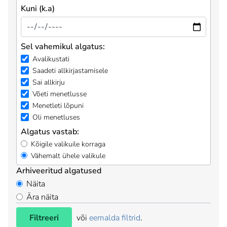
Kuni (k.a)
Sel vahemikul algatus:
Avalikustati
Saadeti allkirjastamisele
Sai allkirju
Võeti menetlusse
Menetleti lõpuni
Oli menetluses
Algatus vastab:
Kõigile valikuile korraga
Vähemalt ühele valikule
Arhiveeritud algatused
Näita
Ära näita
Filtreeri
või
eemalda filtrid
.