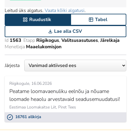
Leitud üks algatus.
Vaata kõiki algatusi
.
Ruudustik
Tabel
Lae alla CSV
Id
1563
Etapp
Riigikogus
Valitsusasutuses
Järelkaja
Menetleja
Maaelukomisjon
Järjesta
Riigikogule
16.06.2026
Peatame loomavaenuliku eelnõu ja nõuame
loomade heaolu arvestavaid seadusemuudatusi!
Eestimaa Loomakaitse Liit,
Piret Tees
16761 allkirja