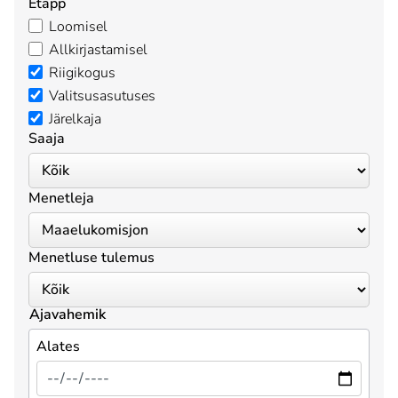
Etapp
Loomisel
Allkirjastamisel
Riigikogus
Valitsusasutuses
Järelkaja
Saaja
Menetleja
Menetluse tulemus
Ajavahemik
Alates