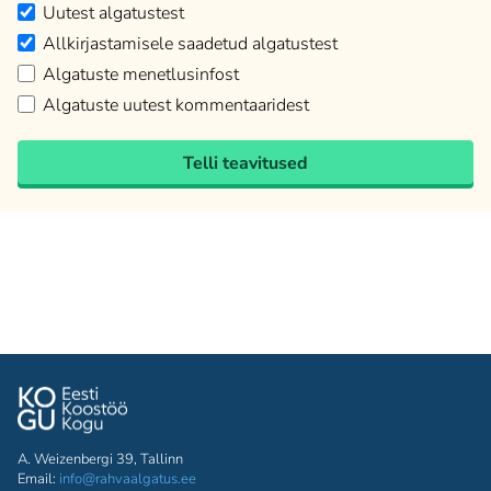
Uutest algatustest
Allkirjastamisele saadetud algatustest
Algatuste menetlusinfost
Algatuste uutest kommentaaridest
Telli teavitused
A. Weizenbergi 39, Tallinn
Email:
info@rahvaalgatus.ee