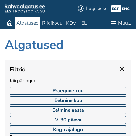
Logi sisse
EST
ENG
Algatused
Riigikogu
KOV
EL
Muu…
Algatused
Filtrid
Kiirpäringud
Praegune kuu
Eelmine kuu
Eelmine aasta
V. 30 päeva
Kogu ajalugu