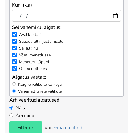
Kuni (k.a)
Sel vahemikul algatus:
Avalikustati
Saadeti allkirjastamisele
Sai allkirju
Võeti menetlusse
Menetleti lõpuni
Oli menetluses
Algatus vastab:
Kõigile valikuile korraga
Vähemalt ühele valikule
Arhiveeritud algatused
Näita
Ära näita
Filtreeri
või
eemalda filtrid
.