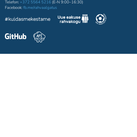
Telefon:
+372 5564 5216
(E-N 9:00–16:30)
Facebook:
fb.me/rahvaalgatus