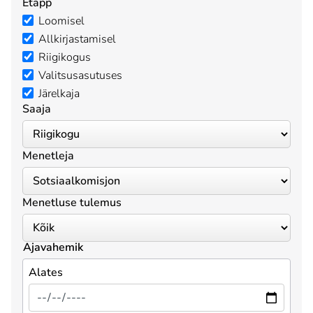
Etapp
Loomisel
Allkirjastamisel
Riigikogus
Valitsusasutuses
Järelkaja
Saaja
Menetleja
Menetluse tulemus
Ajavahemik
Alates