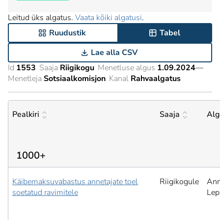
Leitud üks algatus.
Vaata kõiki algatusi
.
Ruudustik
Tabel
Lae alla CSV
Id
1553
Saaja
Riigikogu
Menetluse algus
1.09.2024
—
Menetleja
Sotsiaalkomisjon
Kanal
Rahvaalgatus
Pealkiri
Saaja
Alg
1000+
Käibemaksuvabastus annetajate toel
Riigikogule
Ann
soetatud ravimitele
Lep