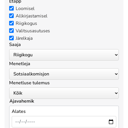
Etapp
Loomisel
Allkirjastamisel
Riigikogus
Valitsusasutuses
Järelkaja
Saaja
Menetleja
Menetluse tulemus
Ajavahemik
Alates