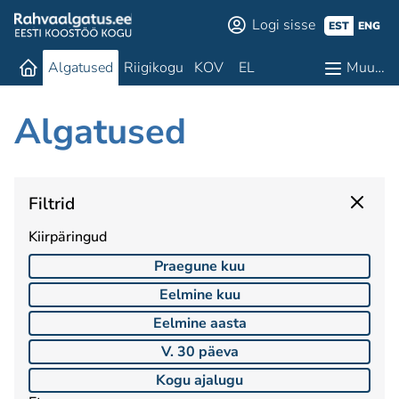
Logi sisse
EST
ENG
Algatused
Riigikogu
KOV
EL
Muu…
Algatused
Filtrid
Kiirpäringud
Praegune kuu
Eelmine kuu
Eelmine aasta
V. 30 päeva
Kogu ajalugu