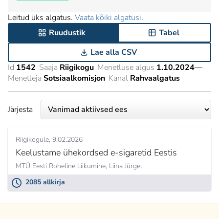
Leitud üks algatus.
Vaata kõiki algatusi
.
Ruudustik
Tabel
Lae alla CSV
Id
1542
Saaja
Riigikogu
Menetluse algus
1.10.2024
—
Menetleja
Sotsiaalkomisjon
Kanal
Rahvaalgatus
Järjesta
Riigikogule
9.02.2026
Keelustame ühekordsed e-sigaretid Eestis
MTÜ Eesti Roheline Liikumine,
Liina Jürgel
2085 allkirja