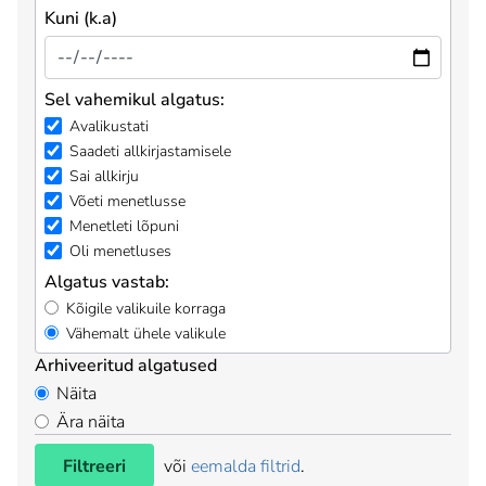
Kuni (k.a)
Sel vahemikul algatus:
Avalikustati
Saadeti allkirjastamisele
Sai allkirju
Võeti menetlusse
Menetleti lõpuni
Oli menetluses
Algatus vastab:
Kõigile valikuile korraga
Vähemalt ühele valikule
Arhiveeritud algatused
Näita
Ära näita
Filtreeri
või
eemalda filtrid
.