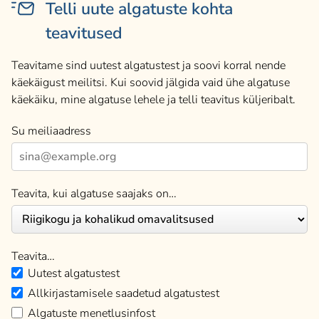
Telli uute algatuste kohta
teavitused
Teavitame sind uutest algatustest ja soovi korral nende
käekäigust meilitsi. Kui soovid jälgida vaid ühe algatuse
käekäiku, mine algatuse lehele ja telli teavitus küljeribalt.
Su meiliaadress
Teavita, kui algatuse saajaks on…
Teavita…
Uutest algatustest
Allkirjastamisele saadetud algatustest
Algatuste menetlusinfost