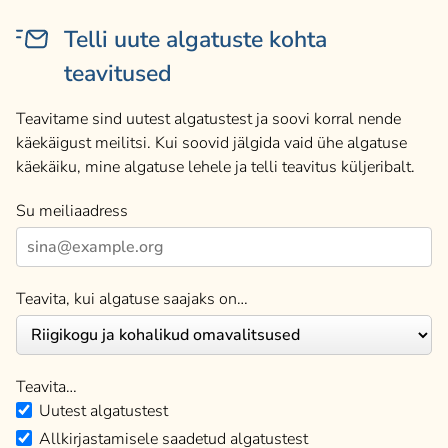
Telli uute algatuste kohta
teavitused
Teavitame sind uutest algatustest ja soovi korral nende
käekäigust meilitsi. Kui soovid jälgida vaid ühe algatuse
käekäiku, mine algatuse lehele ja telli teavitus küljeribalt.
Su meiliaadress
Teavita, kui algatuse saajaks on…
Teavita…
Uutest algatustest
Allkirjastamisele saadetud algatustest