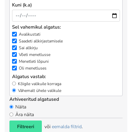
Kuni (k.a)
Sel vahemikul algatus:
Avalikustati
Saadeti allkirjastamisele
Sai allkirju
Võeti menetlusse
Menetleti lõpuni
Oli menetluses
Algatus vastab:
Kõigile valikuile korraga
Vähemalt ühele valikule
Arhiveeritud algatused
Näita
Ära näita
Filtreeri
või
eemalda filtrid
.