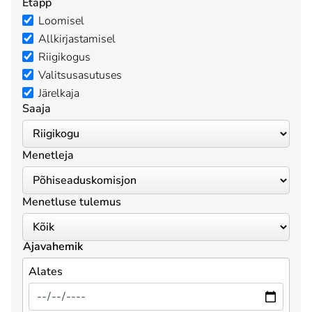
Etapp
Loomisel
Allkirjastamisel
Riigikogus
Valitsusasutuses
Järelkaja
Saaja
Menetleja
Menetluse tulemus
Ajavahemik
Alates