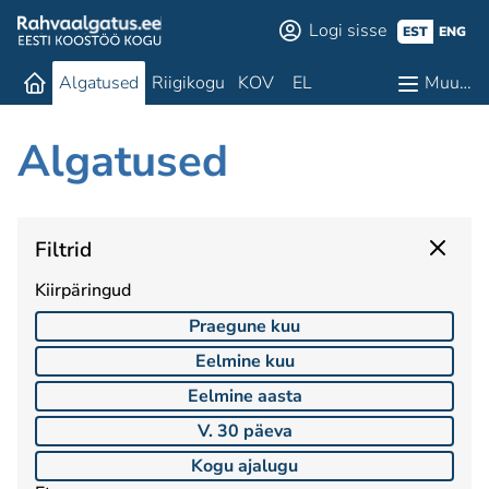
Logi sisse
EST
ENG
Algatused
Riigikogu
KOV
EL
Muu…
Algatused
Filtrid
Kiirpäringud
Praegune kuu
Eelmine kuu
Eelmine aasta
V. 30 päeva
Kogu ajalugu