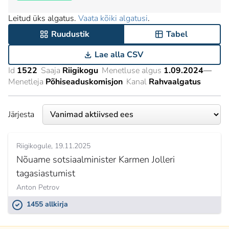
Leitud üks algatus.
Vaata kõiki algatusi
.
Ruudustik
Tabel
Lae alla CSV
Id
1522
Saaja
Riigikogu
Menetluse algus
1.09.2024
—
Menetleja
Põhiseaduskomisjon
Kanal
Rahvaalgatus
Järjesta
Riigikogule
19.11.2025
Nõuame sotsiaalminister Karmen Jolleri
tagasiastumist
Anton Petrov
1455 allkirja