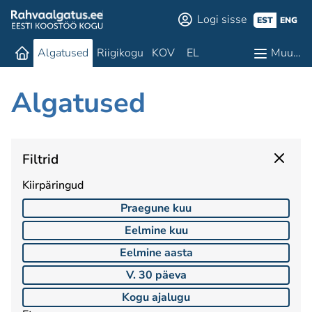
Logi sisse
EST
ENG
Algatused
Riigikogu
KOV
EL
Muu…
Algatused
Filtrid
Kiirpäringud
Praegune kuu
Eelmine kuu
Eelmine aasta
V. 30 päeva
Kogu ajalugu