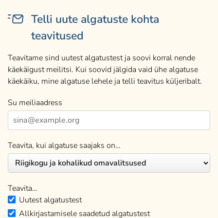
Telli uute algatuste kohta
teavitused
Teavitame sind uutest algatustest ja soovi korral nende
käekäigust meilitsi. Kui soovid jälgida vaid ühe algatuse
käekäiku, mine algatuse lehele ja telli teavitus küljeribalt.
Su meiliaadress
Teavita, kui algatuse saajaks on…
Teavita…
Uutest algatustest
Allkirjastamisele saadetud algatustest