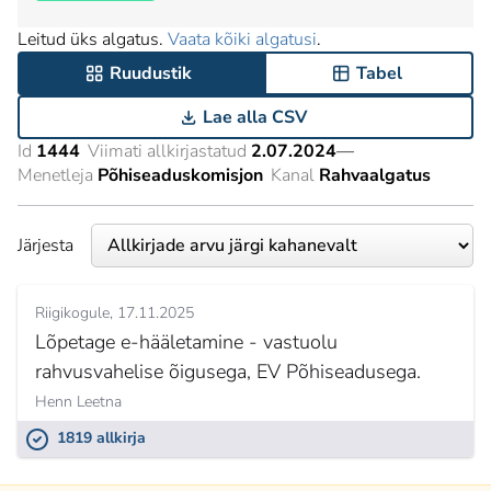
Leitud üks algatus.
Vaata kõiki algatusi
.
Ruudustik
Tabel
Lae alla CSV
Id
1444
Viimati allkirjastatud
2.07.2024
—
Menetleja
Põhiseaduskomisjon
Kanal
Rahvaalgatus
Järjesta
Riigikogule
17.11.2025
Lõpetage e-hääletamine - vastuolu
rahvusvahelise õigusega, EV Põhiseadusega.
Henn Leetna
1819 allkirja