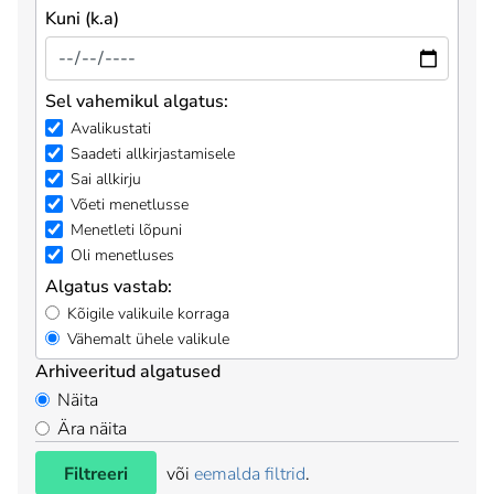
Kuni (k.a)
Sel vahemikul algatus:
Avalikustati
Saadeti allkirjastamisele
Sai allkirju
Võeti menetlusse
Menetleti lõpuni
Oli menetluses
Algatus vastab:
Kõigile valikuile korraga
Vähemalt ühele valikule
Arhiveeritud algatused
Näita
Ära näita
Filtreeri
või
eemalda filtrid
.