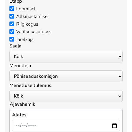
Etapp
Loomisel
Allkirjastamisel
Riigikogus
Valitsusasutuses
Järelkaja
Saaja
Menetleja
Menetluse tulemus
Ajavahemik
Alates