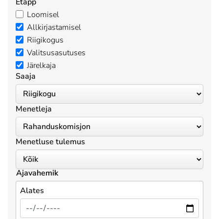
Etapp
Loomisel
Allkirjastamisel
Riigikogus
Valitsusasutuses
Järelkaja
Saaja
Menetleja
Menetluse tulemus
Ajavahemik
Alates