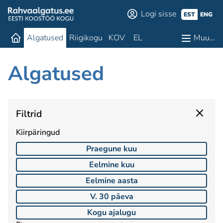
Logi sisse
EST
ENG
Algatused
Riigikogu
KOV
EL
Muu…
Algatused
Filtrid
Kiirpäringud
Praegune kuu
Eelmine kuu
Eelmine aasta
V. 30 päeva
Kogu ajalugu