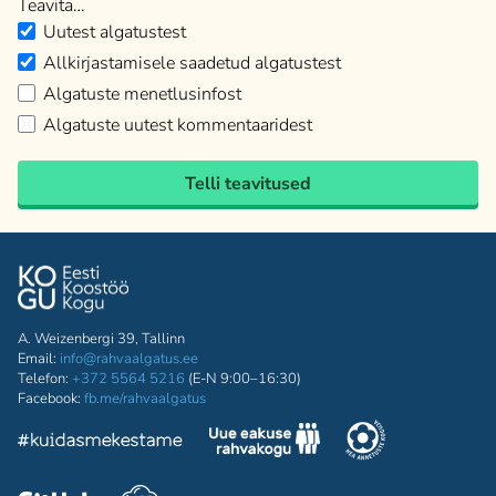
Teavita…
Uutest algatustest
Allkirjastamisele saadetud algatustest
Algatuste menetlusinfost
Algatuste uutest kommentaaridest
Telli teavitused
A. Weizenbergi 39, Tallinn
Email:
info@rahvaalgatus.ee
Telefon:
+372 5564 5216
(E-N 9:00–16:30)
Facebook:
fb.me/rahvaalgatus