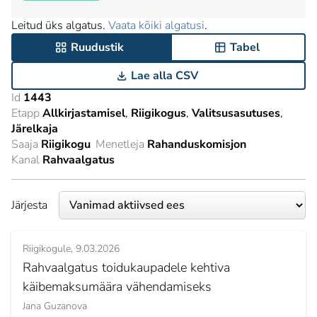
Leitud üks algatus.
Vaata kõiki algatusi
.
Ruudustik
Tabel
Lae alla CSV
Id
1443
Etapp
Allkirjastamisel
Riigikogus
Valitsusasutuses
Järelkaja
Saaja
Riigikogu
Menetleja
Rahanduskomisjon
Kanal
Rahvaalgatus
Järjesta
Riigikogule
9.03.2026
Rahvaalgatus toidukaupadele kehtiva
käibemaksumäära vähendamiseks
Jana Guzanova