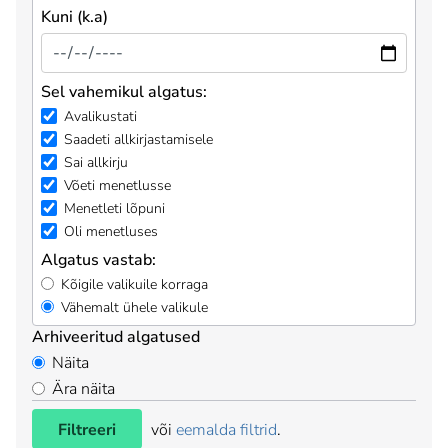
Kuni (k.a)
Sel vahemikul algatus:
Avalikustati
Saadeti allkirjastamisele
Sai allkirju
Võeti menetlusse
Menetleti lõpuni
Oli menetluses
Algatus vastab:
Kõigile valikuile korraga
Vähemalt ühele valikule
Arhiveeritud algatused
Näita
Ära näita
Filtreeri
või
eemalda filtrid
.