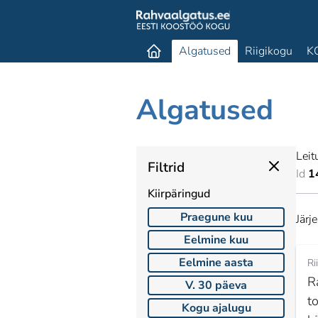
Algatused
Riigikogu
K
Algatused
Leit
Filtrid
Id
1
Kiirpäringud
Praegune kuu
Järj
Eelmine kuu
Eelmine aasta
Ri
R
V. 30 päeva
t
Kogu ajalugu