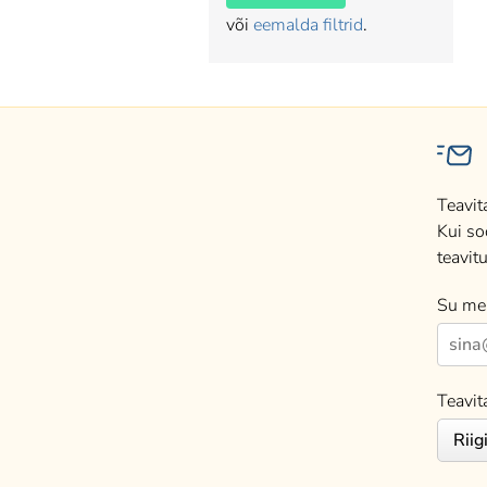
või
eemalda filtrid
.
Teavit
Kui so
teavitu
Su mei
Teavit