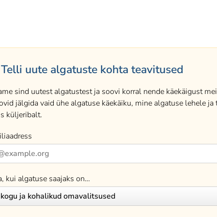
Telli uute algatuste kohta teavitused
ame sind uutest algatustest ja soovi korral nende käekäigust meil
ovid jälgida vaid ühe algatuse käekäiku, mine algatuse lehele ja t
s küljeribalt.
liaadress
a, kui algatuse saajaks on…