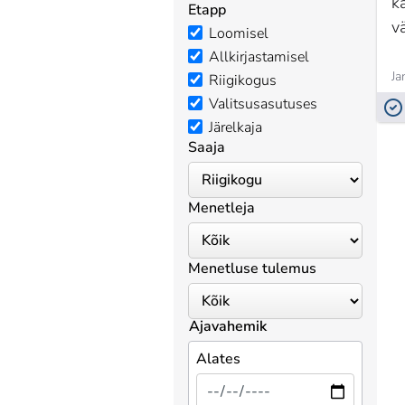
k
Etapp
v
Loomisel
Allkirjastamisel
Ja
Riigikogus
Valitsusasutuses
Järelkaja
Saaja
Menetleja
Menetluse tulemus
Ajavahemik
Alates