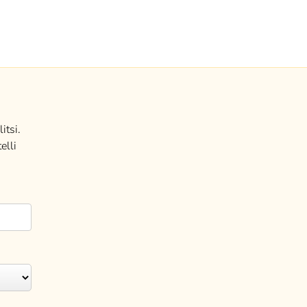
itsi.
elli