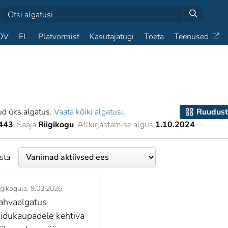
OV
EL
Platvormist
Kasutajatugi
Toeta
Teenused
ud üks algatus.
Vaata kõiki algatusi
.
Ruudust
443
Saaja
Riigikogu
Allkirjastamise algus
1.10.2024
—
esta
igikogule
9.03.2026
ahvaalgatus
oidukaupadele kehtiva