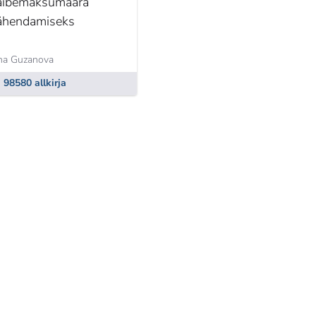
äibemaksumäära
ähendamiseks
na Guzanova
98580 allkirja