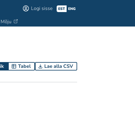
Logi sisse
EST
ENG
Mõju
ik
Tabel
Lae alla CSV