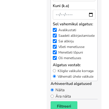
Kuni (k.a)
Sel vahemikul algatus:
Avalikustati
Saadeti allkirjastamisele
Sai allkirju
Võeti menetlusse
Menetleti lõpuni
Oli menetluses
Algatus vastab:
Kõigile valikuile korraga
Vähemalt ühele valikule
Arhiveeritud algatused
Näita
Ära näita
Filtreeri