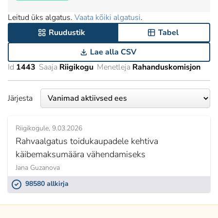
Leitud üks algatus.
Vaata kõiki algatusi
.
Ruudustik
Tabel
Lae alla CSV
Id
1443
Saaja
Riigikogu
Menetleja
Rahanduskomisjon
Järjesta
Riigikogule
9.03.2026
Rahvaalgatus toidukaupadele kehtiva
käibemaksumäära vähendamiseks
Jana Guzanova
98580 allkirja