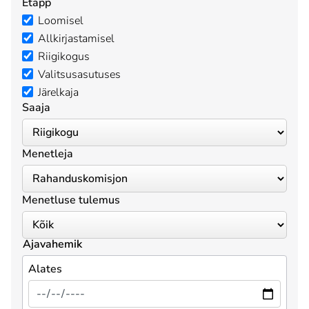
Etapp
Loomisel
Allkirjastamisel
Riigikogus
Valitsusasutuses
Järelkaja
Saaja
Menetleja
Menetluse tulemus
Ajavahemik
Alates