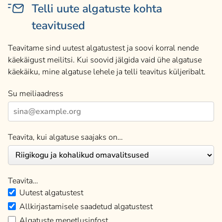
Telli uute algatuste kohta
teavitused
Teavitame sind uutest algatustest ja soovi korral nende
käekäigust meilitsi. Kui soovid jälgida vaid ühe algatuse
käekäiku, mine algatuse lehele ja telli teavitus küljeribalt.
Su meiliaadress
Teavita, kui algatuse saajaks on…
Teavita…
Uutest algatustest
Allkirjastamisele saadetud algatustest
Algatuste menetlusinfost