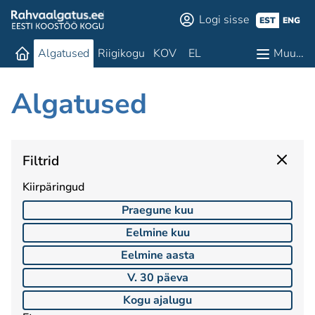
Logi sisse
EST
ENG
Algatused
Riigikogu
KOV
EL
Muu…
Algatused
Filtrid
Kiirpäringud
Praegune kuu
Eelmine kuu
Eelmine aasta
V. 30 päeva
Kogu ajalugu