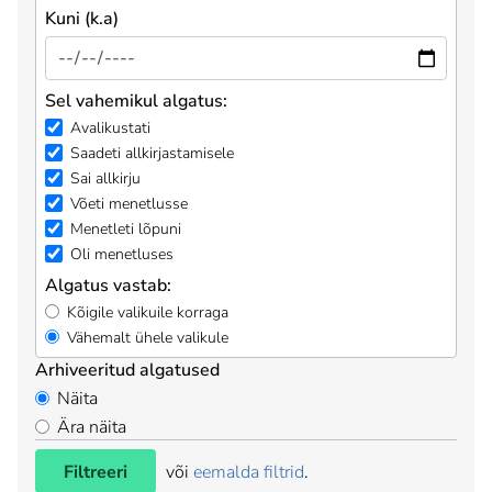
Kuni (k.a)
Sel vahemikul algatus:
Avalikustati
Saadeti allkirjastamisele
Sai allkirju
Võeti menetlusse
Menetleti lõpuni
Oli menetluses
Algatus vastab:
Kõigile valikuile korraga
Vähemalt ühele valikule
Arhiveeritud algatused
Näita
Ära näita
Filtreeri
või
eemalda filtrid
.