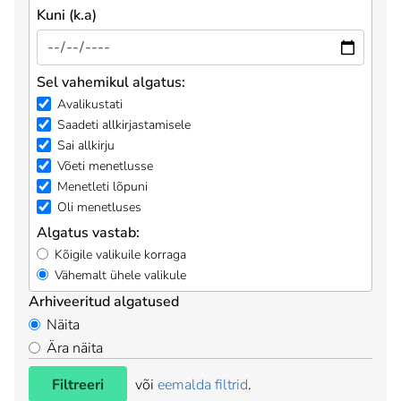
Kuni (k.a)
Sel vahemikul algatus:
Avalikustati
Saadeti allkirjastamisele
Sai allkirju
Võeti menetlusse
Menetleti lõpuni
Oli menetluses
Algatus vastab:
Kõigile valikuile korraga
Vähemalt ühele valikule
Arhiveeritud algatused
Näita
Ära näita
Filtreeri
või
eemalda filtrid
.