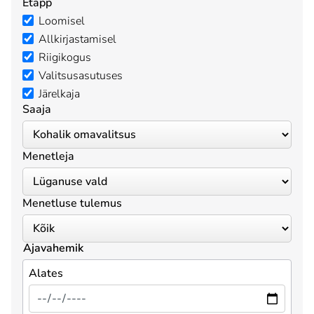
Etapp
Loomisel
Allkirjastamisel
Riigikogus
Valitsusasutuses
Järelkaja
Saaja
Menetleja
Menetluse tulemus
Ajavahemik
Alates