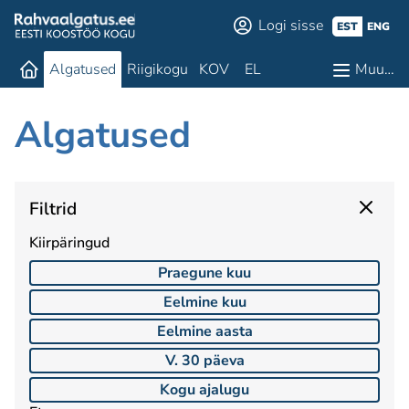
Logi sisse
EST
ENG
Algatused
Riigikogu
KOV
EL
Muu…
Algatused
Filtrid
Kiirpäringud
Praegune kuu
Eelmine kuu
Eelmine aasta
V. 30 päeva
Kogu ajalugu