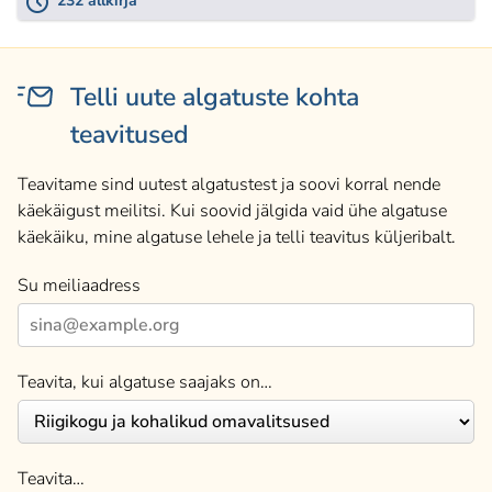
232 allkirja
Telli uute algatuste kohta
teavitused
Teavitame sind uutest algatustest ja soovi korral nende
käekäigust meilitsi. Kui soovid jälgida vaid ühe algatuse
käekäiku, mine algatuse lehele ja telli teavitus küljeribalt.
Su meiliaadress
Teavita, kui algatuse saajaks on…
Teavita…