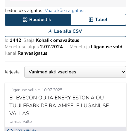
Leitud üks algatus.
Vaata kõiki algatusi
.
Ruudustik
Tabel
Lae alla CSV
Id
1442
Saaja
Kohalik omavalitsus
Menetluse algus
2.07.2024
—
Menetleja
Lüganuse vald
Kanal
Rahvaalgatus
Järjesta
Lüganuse vallale
10.07.2025
EI, EVECON OÜ JA ENERY ESTONIA OÜ
TUULEPARKIDE RAJAMISELE LÜGANUSE
VALLAS.
Urmas Valter