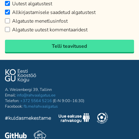
Uutest algatustest
Allkirjastamisele saadetud algatustest
Algatuste menetlusinfost
Algatuste uutest kommentaaridest
Telli teavitused
A. Weizenbergi 39, Tallinn
Email:
info@rahvaalgatus.ee
Telefon:
+372 5564 5216
(E-N 9:00–16:30)
Facebook:
fb.me/rahvaalgatus