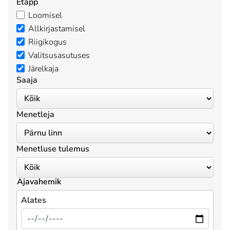
Etapp
Loomisel
Allkirjastamisel
Riigikogus
Valitsusasutuses
Järelkaja
Saaja
Menetleja
Menetluse tulemus
Ajavahemik
Alates