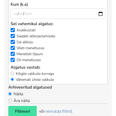
Kuni (k.a)
Sel vahemikul algatus:
Avalikustati
Saadeti allkirjastamisele
Sai allkirju
Võeti menetlusse
Menetleti lõpuni
Oli menetluses
Algatus vastab:
Kõigile valikuile korraga
Vähemalt ühele valikule
Arhiveeritud algatused
Näita
Ära näita
Filtreeri
või
eemalda filtrid
.