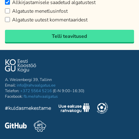
Allkirjastamisele saadetud algatustest
Algatuste menetlusinfost
Algatuste uutest kommentaaridest
Telli teavitused
A. Weizenbergi 39, Tallinn
Email:
info@rahvaalgatus.ee
Telefon:
+372 5564 5216
(E-N 9:00–16:30)
Facebook:
fb.me/rahvaalgatus