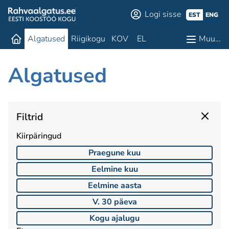
Logi sisse
EST
ENG
Algatused
Riigikogu
KOV
EL
Muu…
Algatused
Filtrid
Kiirpäringud
Praegune kuu
Eelmine kuu
Eelmine aasta
V. 30 päeva
Kogu ajalugu